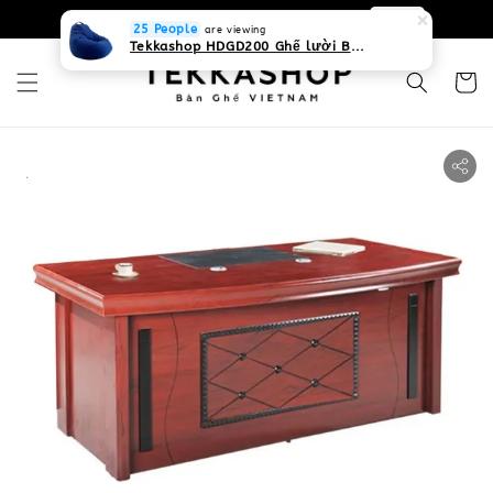
0931268840 Liên hệ với chúng tôi
Zalo
25 People
are viewing
Tekkashop HDGD200 Ghế lười Beanbag form truyền thống, chất liệu Olefin canvas kháng nước, màu xanh biển, có thể sử dụng trong nhà và cả ngoài trời, có quai xách