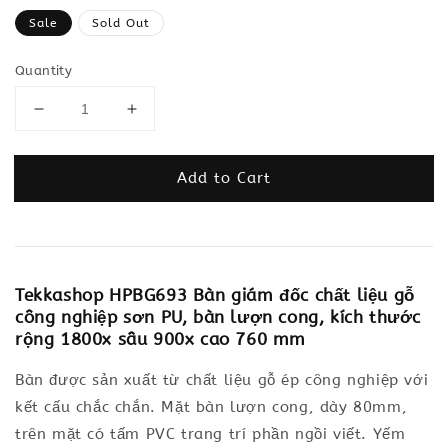
price
Sale
Sold Out
Quantity
Add to Cart
Tekkashop HPBG693 Bàn giám đốc chất liệu gỗ
công nghiệp sơn PU, bàn lượn cong, kích thước
rộng 1800x sâu 900x cao 760 mm
Bàn được sản xuất từ chất liệu gỗ ép công nghiệp với
kết cấu chắc chắn. Mặt bàn lượn cong, dày 80mm,
trên mặt có tấm PVC trang trí phần ngồi viết. Yếm