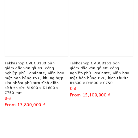
Tekkashop GVBGD151 bàn
Tekkashop GVBGD138 bàn
giám đốc ván gỗ sợi công
giám đốc ván gỗ sợi công
nghiệp phủ Laminate, viền bao
nghiệp phủ Laminate, viền bao
mặt bàn bằng PVC, kích thước
mặt bàn bằng PVC, khung hợp
R1800 x D1600 x C750
kim nhôm phủ sơn tĩnh điện
kích thước R1900 x D1600 x
Regular
0 ₫
C750 mm
price
Sale
From
15,100,000 ₫
Regular
0 ₫
price
price
Sale
From
13,800,000 ₫
price