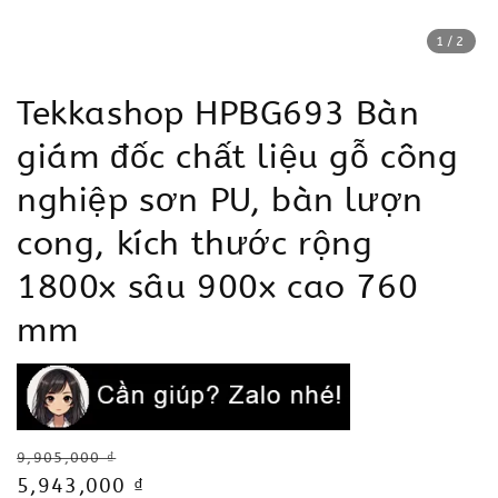
1
/2
Tekkashop HPBG693 Bàn
giám đốc chất liệu gỗ công
nghiệp sơn PU, bàn lượn
cong, kích thước rộng
1800x sâu 900x cao 760
mm
Regular
9,905,000 ₫
price
Sale
5,943,000 ₫