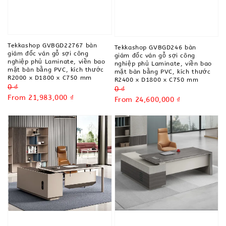
Tekkashop GVBGD22767 bàn
Tekkashop GVBGD246 bàn
giám đốc ván gỗ sợi công
giám đốc ván gỗ sợi công
nghiệp phủ Laminate, viền bao
nghiệp phủ Laminate, viền bao
mặt bàn bằng PVC, kích thước
mặt bàn bằng PVC, kích thước
R2000 x D1800 x C750 mm
R2400 x D1800 x C750 mm
Regular
0 ₫
Regular
0 ₫
price
Sale
From
21,983,000 ₫
price
Sale
From
24,600,000 ₫
price
price