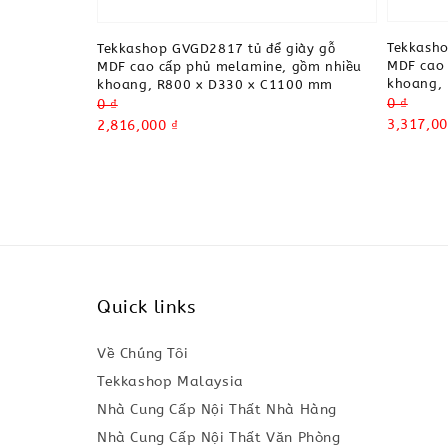
Tekkasho
Tekkashop GVGD2817 tủ để giày gỗ
MDF cao 
MDF cao cấp phủ melamine, gồm nhiều
khoang,
khoang, R800 x D330 x C1100 mm
Regular
0 ₫
Regular
0 ₫
price
Sale
3,317,00
price
Sale
2,816,000 ₫
price
price
Quick links
Về Chúng Tôi
Tekkashop Malaysia
Nhà Cung Cấp Nội Thất Nhà Hàng
Nhà Cung Cấp Nội Thất Văn Phòng