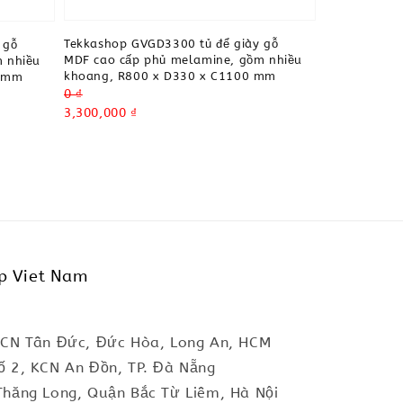
Tekkashop GVGD3300 tủ để giày gỗ
 gỗ
MDF cao cấp phủ melamine, gồm nhiều
 nhiều
khoang, R800 x D330 x C1100 mm
0 mm
Regular
0 ₫
price
Sale
3,300,000 ₫
price
p Viet Nam
KCN Tân Đức, Đức Hòa, Long An, HCM
ố 2, KCN An Đồn, TP. Đà Nẵng
Thăng Long, Quận Bắc Từ Liêm, Hà Nội