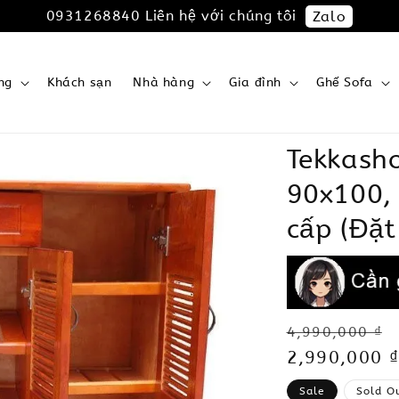
0931268840 Liên hệ với chúng tôi
Zalo
ng
Khách sạn
Nhà hàng
Gia đình
Ghế Sofa
Tekkash
90x100, 
cấp (Đặt
Regular
4,990,000 ₫
price
Sale
2,990,000 ₫
price
Sale
Sold O