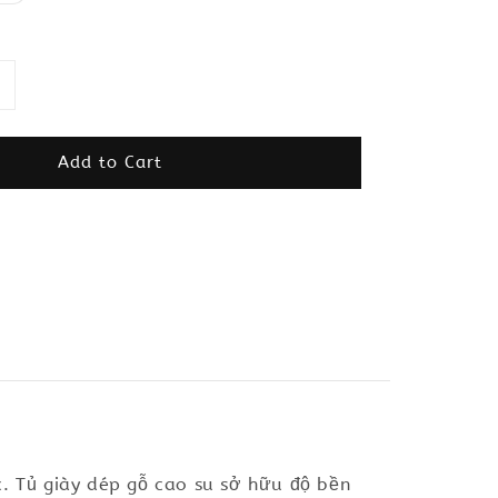
Add to Cart
c. Tủ giày dép gỗ cao su sở hữu độ bền