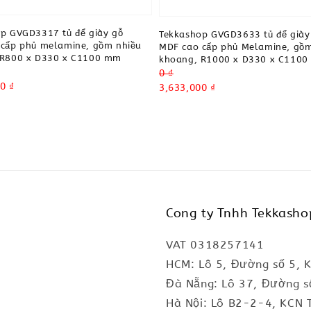
p GVGD3317 tủ để giày gỗ
Tekkashop GVGD3633 tủ để giày
cấp phủ melamine, gồm nhiều
MDF cao cấp phủ Melamine, gồm
 R800 x D330 x C1100 mm
khoang, R1000 x D330 x C110
Regular
0 ₫
0 ₫
price
Sale
3,633,000 ₫
price
Cong ty Tnhh Tekkasho
VAT 0318257141
HCM: Lô 5, Đường số 5, 
Đà Nẵng: Lô 37, Đường s
Hà Nội: Lô B2-2-4, KCN 