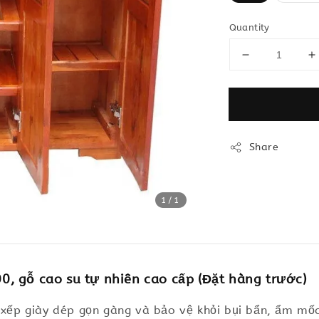
Quantity
Share
1
/1
, gỗ cao su tự nhiên cao cấp (Đặt hàng trước)
p xếp giày dép gọn gàng và bảo vệ khỏi bụi bẩn, ẩm mố