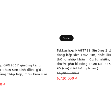
Sale
Tekkashop NAGT783 Giường 2 t
dạng hộp size 1m2-1m, chất liệ
thông nhập khẩu màu tự nhiên, 
thước phủ bì Rộng 130x Dài 215
op GVG3667 giường tầng
95 (cm) (Đặt hàng trước)
t phun sơn tĩnh điện, giát
Regular
11,200,000 ₫
ằng thép hộp, màu kem sữa.
price
Sale
6,720,000 ₫
price
0 ₫