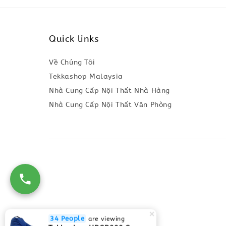
Quick links
Về Chúng Tôi
Tekkashop Malaysia
Nhà Cung Cấp Nội Thất Nhà Hàng
Nhà Cung Cấp Nội Thất Văn Phòng
34 People
are viewing
Tekkashop HDGD200 Ghế lười Beanbag form truyền thống, chất liệu Olefin canvas kháng nước, màu xanh biển, có thể sử dụng trong nhà và cả ngoài trời, có quai xách