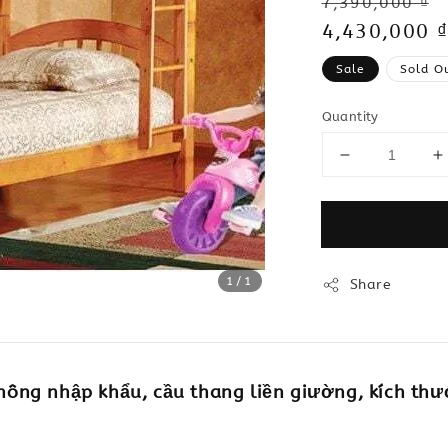
Regular
7,390,000 ₫
price
Sale
4,430,000 ₫
price
Sale
Sold O
Quantity
1
/1
Share
hông nhập khẩu,
cầu thang liền giường,
kích thư