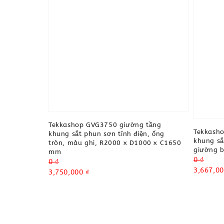
Tekkashop GVG3750 giường tầng
Tekkash
khung sắt phun sơn tĩnh điện, ống
khung sắ
tròn, màu ghi, R2000 x D1000 x C1650
giường b
mm
Regular
0 ₫
Regular
0 ₫
price
Sale
3,667,00
price
Sale
3,750,000 ₫
price
price