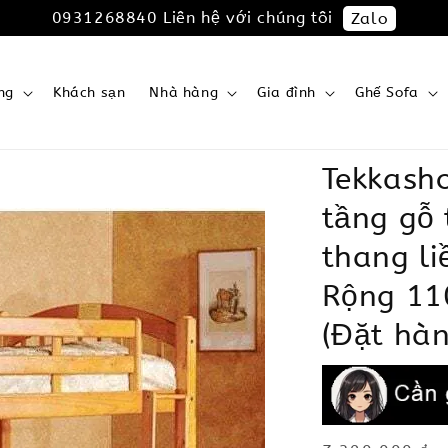
0931268840 Liên hệ với chúng tôi
Zalo
ng
Khách sạn
Nhà hàng
Gia đình
Ghế Sofa
Tekkash
tầng gỗ
thang li
Rộng 11
(Đặt hàn