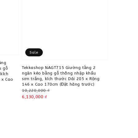
Sale
ầng
Tekkashop NAGT715 Giường tầng 2
u gỗ
ngăn kéo bằng gỗ thông nhập khẩu
kích
sơn trắng, kích thước Dài 205 x Rộng
 x Cao
146 x Cao 170cm (Đặt hàng trước)
Regular
10,220,000 ₫
price
Sale
6,130,000 ₫
price