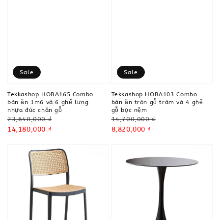
Sale
Sale
Tekkashop HOBA165 Combo
Tekkashop HOBA103 Combo
bàn ăn 1m6 và 6 ghế lưng
bàn ăn tròn gỗ tràm và 4 ghế
nhựa đúc chân gỗ
gỗ bọc nệm
Regular
Regular
23,640,000 ₫
14,700,000 ₫
price
Sale
14,180,000 ₫
price
Sale
8,820,000 ₫
price
price