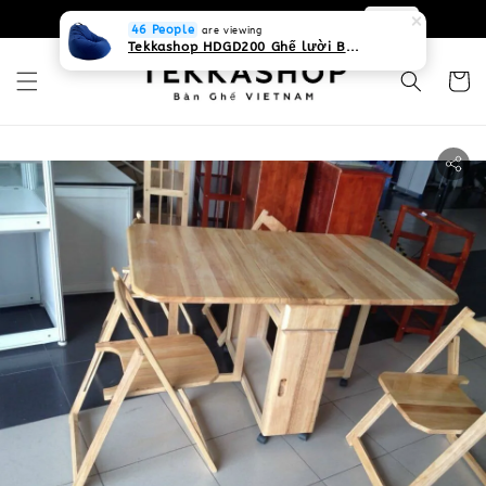
0931268840 Liên hệ với chúng tôi
Zalo
46 People
are viewing
Tekkashop HDGD200 Ghế lười Beanbag form truyền thống, chất liệu Olefin canvas kháng nước, màu xanh biển, có thể sử dụng trong nhà và cả ngoài trời, có quai xách