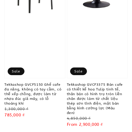
Sale
Sale
Tekkashop GVCF5150 Ghế cafe
Tekkashop GVCF3375 Bàn cafe
đa năng, không có tay cầm, có
có thiết kế hoa Tulip tinh tế,
thể xếp chồng, được làm từ
thân bàn có hình trụ tròn liền
nhựa đúc giả mây, có lỗ
chân được làm từ chất liệu
thoáng khí
thép sơn tĩnh điện, mặt bàn
bằng kính cường lực (Màu
Regular
1,300,000 ₫
đen)
price
Sale
785,000 ₫
Regular
4,850,000 ₫
price
price
Sale
From
2,900,000 ₫
price