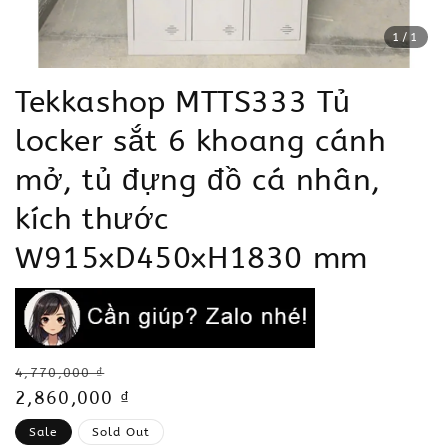
1
/1
Tekkashop MTTS333 Tủ
locker sắt 6 khoang cánh
mở, tủ đựng đồ cá nhân,
kích thước
W915xD450xH1830 mm
Regular
4,770,000 ₫
price
Sale
2,860,000 ₫
price
Sale
Sold Out