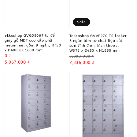
Sale
ekkashop GVGD5067 tủ để
Tekkashop GVVP270 Tủ locker
giày gỗ MDF cao cấp phủ
6 ngăn làm từ chất liệu sắt
melamine, gồm 9 ngăn, R750
sơn tĩnh điện, kích thước:
x D400 x C1600 mm
W378 x D450 x H1830 mm
Regular
0 ₫
Regular
3,893,000 ₫
price
Sale
5,067,000 ₫
price
Sale
2,336,000 ₫
price
price