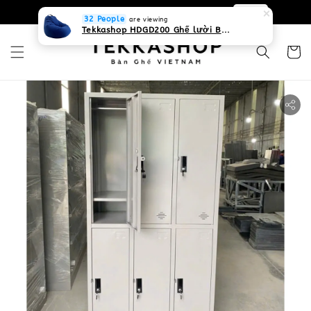
0931268840 Liên hệ với chúng tôi
Zalo
32 People
are viewing
Tekkashop HDGD200 Ghế lười Beanbag form truyền thống, chất liệu Olefin canvas kháng nước, màu xanh biển, có thể sử dụng trong nhà và cả ngoài trời, có quai xách