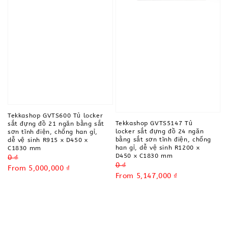
Tekkashop GVTS600 Tủ locker
Tekkashop GVTS5147 Tủ
sắt đựng đồ 21 ngăn bằng sắt
locker sắt đựng đồ 24 ngăn
sơn tĩnh điện, chống han gỉ,
bằng sắt sơn tĩnh điện, chống
dễ vệ sinh R915 x D450 x
han gỉ, dễ vệ sinh R1200 x
C1830 mm
D450 x C1830 mm
Regular
0 ₫
Regular
0 ₫
price
Sale
From
5,000,000 ₫
price
Sale
From
5,147,000 ₫
price
price