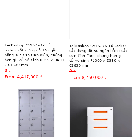
Tekkashop GVTS4417 Tủ
Tekkashop GVTS875 Tủ locker
locker sắt đựng đồ 16 ngăn
sắt đựng đồ 50 ngăn bằng sắt
bằng sắt sơn tĩnh điện, chống
sơn tĩnh điện, chống han gỉ,
han gỉ, dễ vệ sinh R915 x D450
dễ vệ sinh R1000 x D350 x
x C1830 mm
C1830 mm
Regular
0 ₫
Regular
0 ₫
price
Sale
From
4,417,000 ₫
price
Sale
From
8,750,000 ₫
price
price