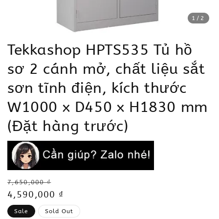
1
/2
Tekkashop HPTS535 Tủ hồ
sơ 2 cánh mở, chất liệu sắt
sơn tĩnh điện, kích thước
W1000 x D450 x H1830 mm
(Đặt hàng trước)
Regular
7,650,000 ₫
price
Sale
4,590,000 ₫
price
Sale
Sold Out