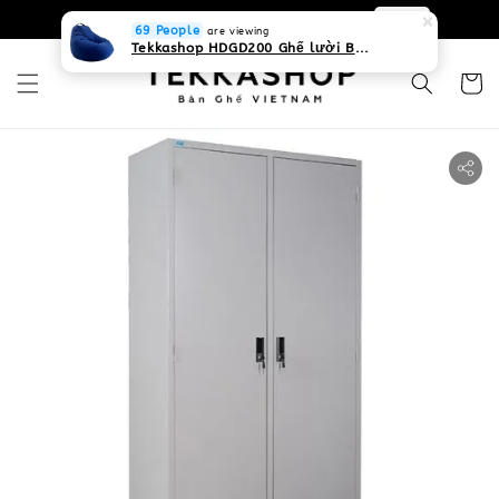
0931268840 Liên hệ với chúng tôi
Zalo
69 People
are viewing
Tekkashop HDGD200 Ghế lười Beanbag form truyền thống, chất liệu Olefin canvas kháng nước, màu xanh biển, có thể sử dụng trong nhà và cả ngoài trời, có quai xách