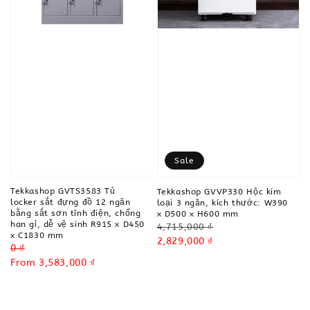
Sale
Tekkashop GVTS3583 Tủ
Tekkashop GVVP330 Hộc kim
locker sắt đựng đồ 12 ngăn
loại 3 ngăn, kích thước: W390
bằng sắt sơn tĩnh điện, chống
x D500 x H600 mm
han gỉ, dễ vệ sinh R915 x D450
Regular
4,715,000 ₫
x C1830 mm
price
Sale
2,829,000 ₫
Regular
0 ₫
price
price
Sale
From
3,583,000 ₫
price