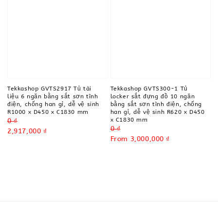
Tekkashop GVTS2917 Tủ tài
Tekkashop GVTS300-1 Tủ
liệu 6 ngăn bằng sắt sơn tĩnh
locker sắt đựng đồ 10 ngăn
điện, chống han gỉ, dễ vệ sinh
bằng sắt sơn tĩnh điện, chống
R1000 x D450 x C1830 mm
han gỉ, dễ vệ sinh R620 x D450
x C1830 mm
Regular
0 ₫
Regular
0 ₫
price
Sale
2,917,000 ₫
price
Sale
From
3,000,000 ₫
price
price