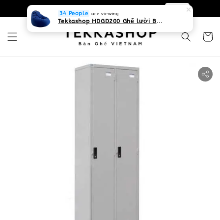
0931268840 Liên hệ với chúng tôi
Zalo
34 People
are viewing
Tekkashop HDGD200 Ghế lười Beanbag form truyền thống, chất liệu Olefin canvas kháng nước, màu xanh biển, có thể sử dụng trong nhà và cả ngoài trời, có quai xách