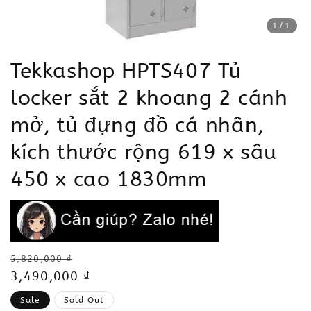
1
/1
Tekkashop HPTS407 Tủ
locker sắt 2 khoang 2 cánh
mở, tủ đựng đồ cá nhân,
kích thước rộng 619 x sâu
450 x cao 1830mm
Regular
5,820,000 ₫
price
Sale
3,490,000 ₫
price
Sale
Sold Out