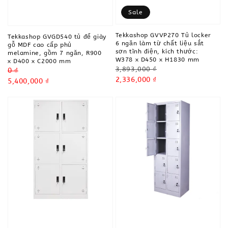
Sale
Tekkashop GVVP270 Tủ locker
Tekkashop GVGD540 tủ để giày
6 ngăn làm từ chất liệu sắt
gỗ MDF cao cấp phủ
sơn tĩnh điện, kích thước:
melamine, gồm 7 ngăn, R900
W378 x D450 x H1830 mm
x D400 x C2000 mm
Regular
3,893,000 ₫
Regular
0 ₫
price
Sale
2,336,000 ₫
price
Sale
5,400,000 ₫
price
price