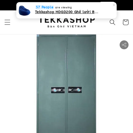
0931268840 Liên hệ với chúng tôi
Zalo
57 People
are viewing
Tekkashop HDGD200 Ghế lười Beanbag form truyền thống, chất liệu Olefin canvas kháng nước, màu xanh biển, có thể sử dụng trong nhà và cả ngoài trời, có quai xách