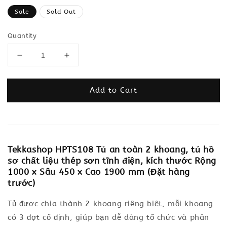
price
Sale
Sold Out
Quantity
Add to Cart
Tekkashop HPTS108 Tủ an toàn 2 khoang, tủ hồ
sơ chất liệu thép sơn tĩnh điện, kích thước Rộng
1000 x Sâu 450 x Cao 1900 mm (Đặt hàng
trước)
Tủ được chia thành 2 khoang riêng biệt, mỗi khoang
có 3 đợt cố định, giúp bạn dễ dàng tổ chức và phân