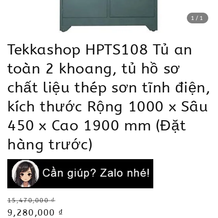
1
/1
Tekkashop HPTS108 Tủ an
toàn 2 khoang, tủ hồ sơ
chất liệu thép sơn tĩnh điện,
kích thước Rộng 1000 x Sâu
450 x Cao 1900 mm (Đặt
hàng trước)
Regular
15,470,000 ₫
price
Sale
9,280,000 ₫