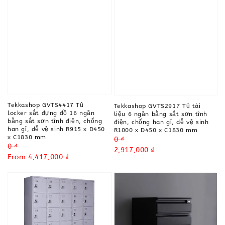
Tekkashop GVTS4417 Tủ
Tekkashop GVTS2917 Tủ tài
locker sắt đựng đồ 16 ngăn
liệu 6 ngăn bằng sắt sơn tĩnh
bằng sắt sơn tĩnh điện, chống
điện, chống han gỉ, dễ vệ sinh
han gỉ, dễ vệ sinh R915 x D450
R1000 x D450 x C1830 mm
x C1830 mm
Regular
0 ₫
Regular
0 ₫
price
Sale
2,917,000 ₫
price
Sale
From
4,417,000 ₫
price
price