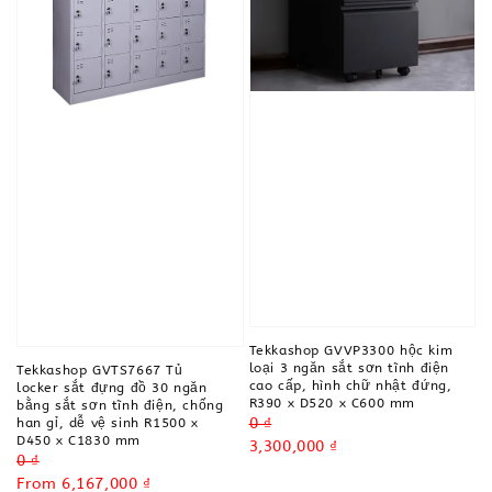
Tekkashop GVVP3300 hộc kim
loại 3 ngăn sắt sơn tĩnh điện
Tekkashop GVTS7667 Tủ
cao cấp, hình chữ nhật đứng,
locker sắt đựng đồ 30 ngăn
R390 x D520 x C600 mm
bằng sắt sơn tĩnh điện, chống
Regular
0 ₫
han gỉ, dễ vệ sinh R1500 x
D450 x C1830 mm
price
Sale
3,300,000 ₫
Regular
0 ₫
price
price
Sale
From
6,167,000 ₫