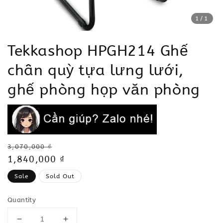
1
/1
Tekkashop HPGH214 Ghế
chân quỳ tựa lưng lưới,
ghế phòng họp văn phòng
Regular
3,070,000 ₫
price
Sale
1,840,000 ₫
price
Sale
Sold Out
Quantity