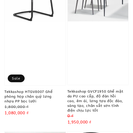
Sale
Tekkashop GVCF1950 Ghế mặt
Tekkashop HTGV8007 Ghế
da PU cao cấp, độ đàn hồi
phòng họp chân quỳ lưng
cao, êm ái, lưng tựa độc đáo,
nhựa PP bọc lưới
sáng tạo, chân sắt sơn tĩnh
Regular
1,800,000 ₫
điện chịu lực tốt
price
Sale
1,080,000 ₫
Regular
0 ₫
price
price
Sale
1,950,000 ₫
price