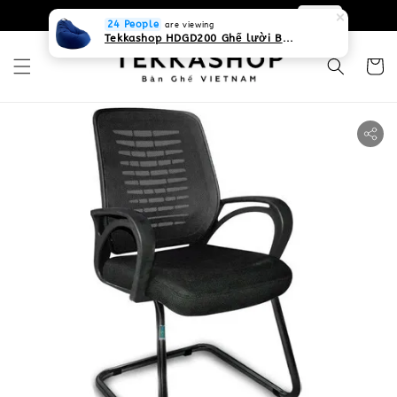
0931268840 Liên hệ với chúng tôi
Zalo
24 People
are viewing
Tekkashop HDGD200 Ghế lười Beanbag form truyền thống, chất liệu Olefin canvas kháng nước, màu xanh biển, có thể sử dụng trong nhà và cả ngoài trời, có quai xách