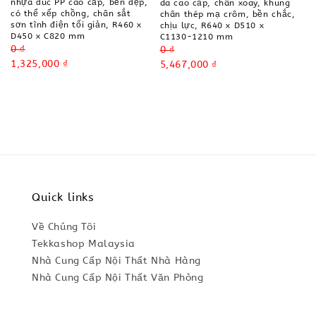
nhựa đúc PP cao cấp, bền đẹp,
da cao cấp, chân xoay, khung
có thể xếp chồng, chân sắt
chân thép mạ crôm, bền chắc,
sơn tĩnh điện tối giản, R460 x
chịu lực, R640 x D510 x
D450 x C820 mm
C1130-1210 mm
Regular
0 ₫
Regular
0 ₫
price
Sale
1,325,000 ₫
price
Sale
5,467,000 ₫
price
price
Quick links
Về Chúng Tôi
Tekkashop Malaysia
Nhà Cung Cấp Nội Thất Nhà Hàng
Nhà Cung Cấp Nội Thất Văn Phòng