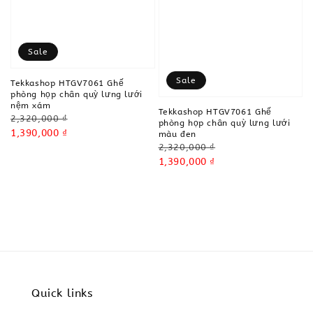
Sale
Sale
Tekkashop HTGV7061 Ghế
phòng họp chân quỳ lưng lưới
nệm xám
Tekkashop HTGV7061 Ghế
Regular
2,320,000 ₫
phòng họp chân quỳ lưng lưới
price
Sale
1,390,000 ₫
màu đen
Regular
2,320,000 ₫
price
price
Sale
1,390,000 ₫
price
Quick links