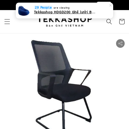
0931268840 Liên hệ với chúng tôi
Zalo
29 People
are viewing
Tekkashop HDGD200 Ghế lười Beanbag form truyền thống, chất liệu Olefin canvas kháng nước, màu xanh biển, có thể sử dụng trong nhà và cả ngoài trời, có quai xách