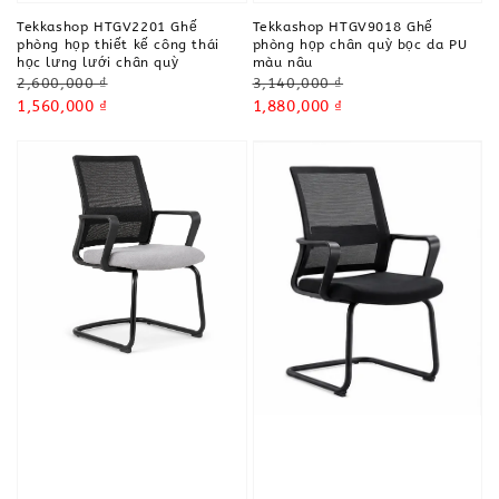
Tekkashop HTGV2201 Ghế
Tekkashop HTGV9018 Ghế
phòng họp thiết kế công thái
phòng họp chân quỳ bọc da PU
học lưng lưới chân quỳ
màu nâu
Regular
Regular
2,600,000 ₫
3,140,000 ₫
price
Sale
1,560,000 ₫
price
Sale
1,880,000 ₫
price
price