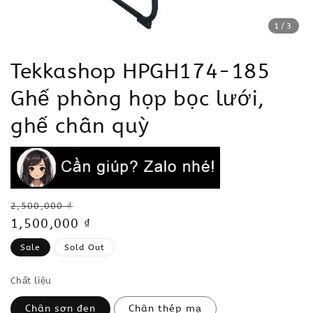
1
/3
Tekkashop HPGH174-185
Ghế phòng họp bọc lưới,
ghế chân quỳ
Regular
2,500,000 ₫
price
Sale
1,500,000 ₫
price
Sale
Sold Out
Chất liệu
Chân sơn đen
Chân thép mạ