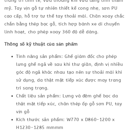
trang trí tinh tế, vừa thoáng khí vừa tăng tính thẩm
mỹ. Tay vịn gỗ tự nhiên thiết kế cong nhẹ, sơn PU
cao cấp, hỗ trợ tư thế tay thoải mái. Chân xoay chắc
chắn bằng thép bọc gỗ, tích hợp bánh xe di chuyển
linh hoạt, cho phép xoay 360 độ dễ dàng.
Thông số kỹ thuật của sản phẩm
Tính năng sản phẩm: Ghế giám đốc cho phép
lưng ghế ngả về sau khi thư giãn, định vị nhiều
góc độ ngả khác nhau tạo nên sự thoải mái khi
sử dụng, da thật mặt tiếp xúc được may trang
trí sang trọng.
Chất liệu sản phẩm: Lưng và đệm ghế bọc da
thật mặt tiếp xúc, chân thép ốp gỗ sơn PU, tay
vịn gỗ
Kích thước sản phẩm: W770 x D860-1200 x
H1230-1285 mmmm