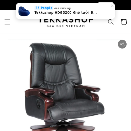
0931268840 Liên hệ với chúng tôi
Zalo
23 People
are viewing
Tekkashop HDGD200 Ghế lười Beanbag form truyền thống, chất liệu Olefin canvas kháng nước, màu xanh biển, có thể sử dụng trong nhà và cả ngoài trời, có quai xách