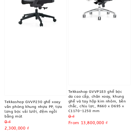
Tekkashop GVVP183 ghế bọc
da cao cấp, chân xoay, khung
ghế và tay hộp kim nhôm, bền
Tekkashop GVVP230 ghế xoay
chắc, chịu lực, R660 x D695 x
văn phòng khung nhựa PP, tựa
C1170-1250 mm
lưng bọc vải lưới, đệm ngồi
Regular
0 ₫
bằng mút
Regular
0 ₫
price
Sale
From
13,800,000 ₫
price
Sale
2,300,000 ₫
price
price