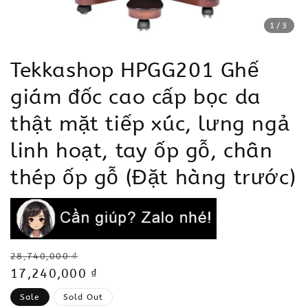
1
/3
Tekkashop HPGG201 Ghế
giám đốc cao cấp bọc da
thật mặt tiếp xúc, lưng ngả
linh hoạt, tay ốp gỗ, chân
thép ốp gỗ (Đặt hàng trước)
Regular
28,740,000 ₫
price
Sale
17,240,000 ₫
price
Sale
Sold Out