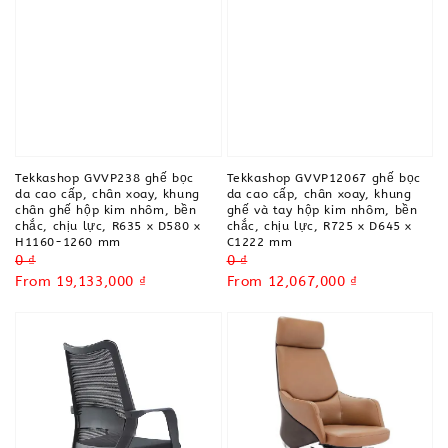
Tekkashop GVVP238 ghế bọc
Tekkashop GVVP12067 ghế bọc
da cao cấp, chân xoay, khung
da cao cấp, chân xoay, khung
chân ghế hộp kim nhôm, bền
ghế và tay hộp kim nhôm, bền
chắc, chịu lực, R635 x D580 x
chắc, chịu lực, R725 x D645 x
H1160-1260 mm
C1222 mm
Regular
0 ₫
Regular
0 ₫
price
Sale
From
19,133,000 ₫
price
Sale
From
12,067,000 ₫
price
price