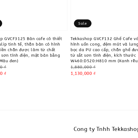
Sale
p GVCF3125 Bàn cafe có thiết
Tekkashop GVCF132 Ghế Cafe vớ
lip tinh tế, thân bàn có hình
hình uốn cong, đệm mút và lưn
 liền chân được làm từ chất
bọc da PU cao cấp, chân ghế đ
p sơn tĩnh điện, mặt bàn bằng
từ sắt sơn tĩnh điện, kích thước
Màu đen)
W460:D520:H810 mm (Xanh rêu
Regular
0 ₫
1,880,000 ₫
0 ₫
price
Sale
1,130,000 ₫
price
Cong ty Tnhh Tekkasho