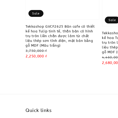
Sale
Sale
Tekkashop GVCF2625 Bàn cafe có thiết
kế hoa Tulip tinh tế, thân bàn có hình
Tekkasho
trụ tròn liền chân được làm từ chất
kế hoa Tu
liệu thép sơn tĩnh điện, mặt bàn bằng
trụ tròn
gỗ MDF (Màu trắng)
liệu thé
Regular
3,750,000 ₫
gỗ MDF (
price
Sale
2,250,000 ₫
Regular
4,460,00
price
price
Sale
2,680,00
price
Quick links