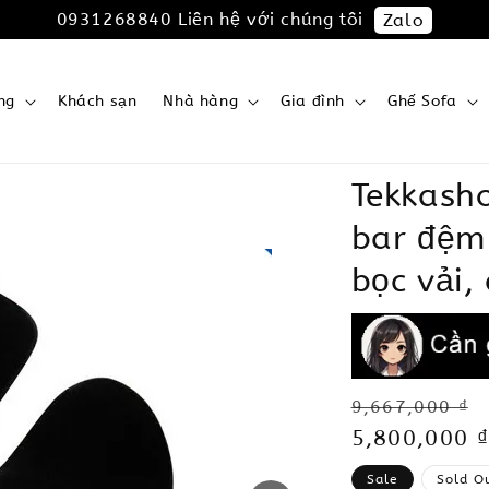
0931268840 Liên hệ với chúng tôi
Zalo
ng
Khách sạn
Nhà hàng
Gia đình
Ghế Sofa
Tekkash
bar đệm
bọc vải,
Regular
9,667,000 ₫
price
Sale
5,800,000 ₫
price
Sale
Sold O