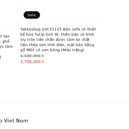
Sale
Tekkashop GVCF3125 Bàn cafe có thiết
kế hoa Tulip tinh tế, thân bàn có hình
i tạo
trụ tròn liền chân được làm từ chất
g ghế
liệu thép sơn tĩnh điện, mặt bàn bằng
ược làm
gỗ MDF có sơn bóng (Màu trắng)
Regular
4,500,000 ₫
)
price
Sale
2,700,000 ₫
price
p Viet Nam