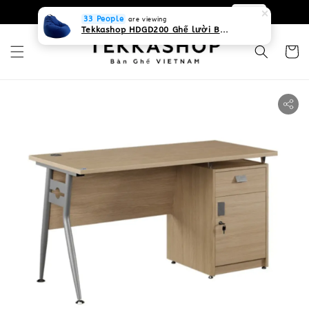
0931268840 Liên hệ với chúng tôi
Zalo
33 People
are viewing
Tekkashop HDGD200 Ghế lười Beanbag form truyền thống, chất liệu Olefin canvas kháng nước, màu xanh biển, có thể sử dụng trong nhà và cả ngoài trời, có quai xách