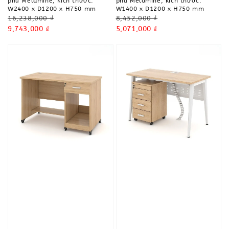
phủ Melamine, kích thước:
phủ Melamine, kích thước:
W2400 x D1200 x H750 mm
W1400 x D1200 x H750 mm
Regular
Regular
16,238,000 ₫
8,452,000 ₫
price
Sale
9,743,000 ₫
price
Sale
5,071,000 ₫
price
price