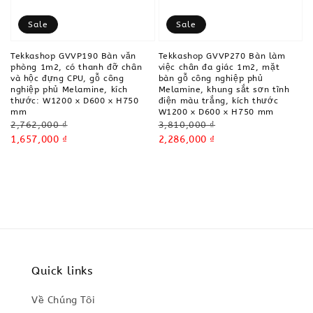
Sale
Sale
Tekkashop GVVP190 Bàn văn
Tekkashop GVVP270 Bàn làm
phòng 1m2, có thanh đỡ chân
việc chân đa giác 1m2, mặt
và hộc đựng CPU, gỗ công
bàn gỗ công nghiệp phủ
nghiệp phủ Melamine, kích
Melamine, khung sắt sơn tĩnh
thước: W1200 x D600 x H750
điện màu trắng, kích thước
mm
W1200 x D600 x H750 mm
Regular
Regular
2,762,000 ₫
3,810,000 ₫
price
Sale
1,657,000 ₫
price
Sale
2,286,000 ₫
price
price
Quick links
Về Chúng Tôi