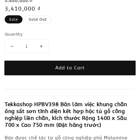
Regular
5,690,000 ₫
price
Sale
3,410,000 ₫
price
Sale
Sold Out
Quantity
Add to Cart
Tekkashop HPBV398 Bàn làm việc khung chân
ống sắt sơn tĩnh điện kết hợp hộc tủ gỗ công
nghiệp liền chân, kích thước Rộng 1400 x Sâu
700 x Cao 750 mm (Đặt hàng trước)
Bàn được chế tác từ gỗ công nghiệp phủ Melamine