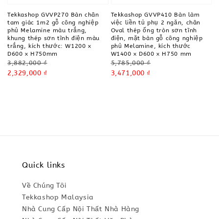
Tekkashop GVVP270 Bàn chân
Tekkashop GVVP410 Bàn làm
tam giác 1m2 gỗ công nghiệp
việc liền tủ phụ 2 ngăn, chân
phủ Melamine màu trắng,
Oval thép ống tròn sơn tĩnh
khung thép sơn tĩnh điện màu
điện, mặt bàn gỗ công nghiệp
trắng, kích thước: W1200 x
phủ Melamine, kích thước
D600 x H750mm
W1400 x D600 x H750 mm
Regular
Regular
3,882,000 ₫
5,785,000 ₫
price
Sale
2,329,000 ₫
price
Sale
3,471,000 ₫
price
price
Quick links
Về Chúng Tôi
Tekkashop Malaysia
Nhà Cung Cấp Nội Thất Nhà Hàng