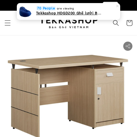
0931268840 Liên hệ với chúng tôi
Zalo
70 People
are viewing
Tekkashop HDGD200 Ghế lười Beanbag form truyền thống, chất liệu Olefin canvas kháng nước, màu xanh biển, có thể sử dụng trong nhà và cả ngoài trời, có quai xách