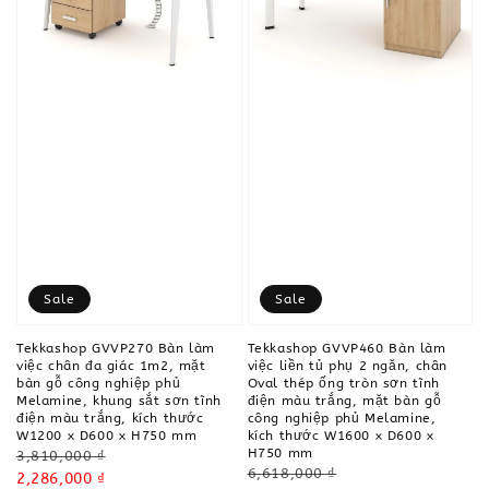
Sale
Sale
Tekkashop GVVP270 Bàn làm
Tekkashop GVVP460 Bàn làm
việc chân đa giác 1m2, mặt
việc liền tủ phụ 2 ngăn, chân
bàn gỗ công nghiệp phủ
Oval thép ống tròn sơn tĩnh
Melamine, khung sắt sơn tĩnh
điện màu trắng, mặt bàn gỗ
điện màu trắng, kích thước
công nghiệp phủ Melamine,
W1200 x D600 x H750 mm
kích thước W1600 x D600 x
H750 mm
Regular
3,810,000 ₫
Regular
6,618,000 ₫
price
Sale
2,286,000 ₫