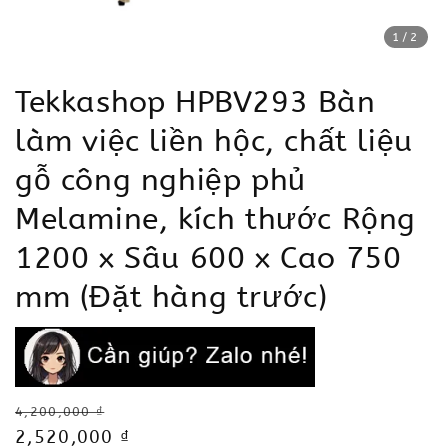
1
/2
Tekkashop HPBV293 Bàn
làm việc liền hộc, chất liệu
gỗ công nghiệp phủ
Melamine, kích thước Rộng
1200 x Sâu 600 x Cao 750
mm (Đặt hàng trước)
Regular
4,200,000 ₫
price
Sale
2,520,000 ₫