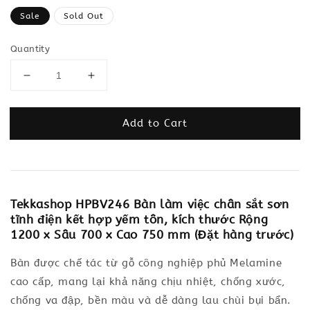
price
Sale
Sold Out
Quantity
Add to Cart
Tekkashop HPBV246 Bàn làm việc chân sắt sơn
tĩnh điện kết hợp yếm tôn, kích thước Rộng
1200 x Sâu 700 x Cao 750 mm (Đặt hàng trước)
Bàn được chế tác từ gỗ công nghiệp phủ Melamine
cao cấp, mang lại khả năng chịu nhiệt, chống xước,
chống va đập, bền màu và dễ dàng lau chùi bụi bẩn.