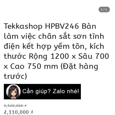
1
/1
Tekkashop HPBV246 Bàn
làm việc chân sắt sơn tĩnh
điện kết hợp yếm tôn, kích
thước Rộng 1200 x Sâu 700
x Cao 750 mm (Đặt hàng
trước)
Regular
3,520,000 ₫
price
Sale
2,110,000 ₫