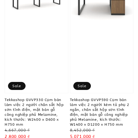
Sale
Sale
Tekkashop GVVP330 Cụm bàn
Tekkashop GVVP590 Cụm bàn
làm việc 2 người chân sắt hộp
làm việc 2 người kèm tủ phụ 2
sơn tĩnh điện, mặt bàn gỗ
ngăn, chân sắt hộp sơn tĩnh
công nghiệp phủ Melamine,
điện, mặt bàn gỗ công nghiệp
kích thước: W2400 x D600 x
phủ Melamine, kích thước:
H750 mm
W1400 x D1200 x H750 mm
Regular
Regular
4,667,000 ₫
8,452,000 ₫
price
Sale
2,800,000 ₫
price
Sale
5,071,000 ₫