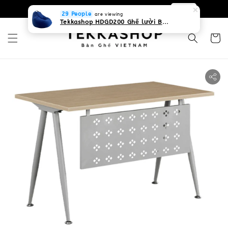
0931268840 Liên hệ với chúng tôi
Zalo
29 People
are viewing
Tekkashop HDGD200 Ghế lười Beanbag form truyền thống, chất liệu Olefin canvas kháng nước, màu xanh biển, có thể sử dụng trong nhà và cả ngoài trời, có quai xách