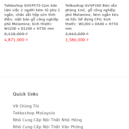
Tekkashop GVVP570 Cụm bàn
Tekkashop GVVP190 Bàn văn
làm việc 2 người kèm tủ phụ 2
phòng 1m2, gỗ công nghiệp
ngăn, chân sắt hộp sơn tĩnh
phủ Melamine, kèm ngăn kéo
điện, mặt bàn gỗ công nghiệp
và hộc hở đựng CPU, kích
phủ Melamine, kích thước:
thước: W1200 x D600 x H750
W1200 x D1200 x H750 mm
mm
Regular
Regular
8,118,000 ₫
2,643,000 ₫
price
Sale
4,871,000 ₫
price
Sale
1,586,000 ₫
price
price
Quick links
Về Chúng Tôi
Tekkashop Malaysia
Nhà Cung Cấp Nội Thất Nhà Hàng
Nhà Cung Cấp Nội Thất Văn Phòng