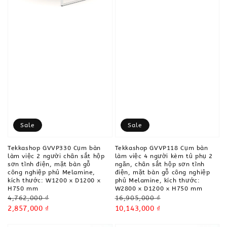
Sale
Sale
Tekkashop GVVP330 Cụm bàn
Tekkashop GVVP118 Cụm bàn
làm việc 2 người chân sắt hộp
làm việc 4 người kèm tủ phụ 2
sơn tĩnh điện, mặt bàn gỗ
ngăn, chân sắt hộp sơn tĩnh
công nghiệp phủ Melamine,
điện, mặt bàn gỗ công nghiệp
kích thước: W1200 x D1200 x
phủ Melamine, kích thước:
H750 mm
W2800 x D1200 x H750 mm
Regular
Regular
4,762,000 ₫
16,905,000 ₫
price
Sale
2,857,000 ₫
price
Sale
10,143,000 ₫
price
price