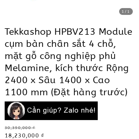
1
/1
Tekkashop HPBV213 Module
cụm bàn chân sắt 4 chỗ,
mặt gỗ công nghiệp phủ
Melamine, kích thước Rộng
2400 x Sâu 1400 x Cao
1100 mm (Đặt hàng trước)
Regular
30,390,000 ₫
price
Sale
18,230,000 ₫