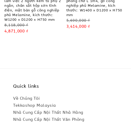
làm việc 2 người kèm tủ phụ 2
phòng chữ L 1m4, gỗ công
ngăn, chân sắt hộp sơn tĩnh
nghiệp phủ Melamine, kích
điện, mặt bàn gỗ công nghiệp
thước: W1400 x D1200 x H750
phủ Melamine, kích thước:
mm
W1200 x D1200 x H750 mm
Regular
5,690,000 ₫
Regular
8,118,000 ₫
price
Sale
3,414,000 ₫
price
Sale
4,871,000 ₫
price
price
Quick links
Về Chúng Tôi
Tekkashop Malaysia
Nhà Cung Cấp Nội Thất Nhà Hàng
Nhà Cung Cấp Nội Thất Văn Phòng