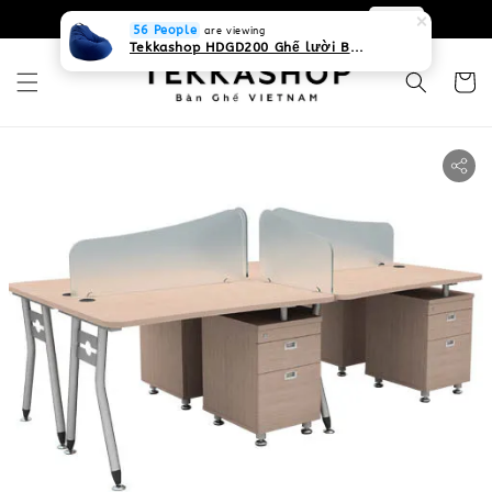
0931268840 Liên hệ với chúng tôi
Zalo
56 People
are viewing
Tekkashop HDGD200 Ghế lười Beanbag form truyền thống, chất liệu Olefin canvas kháng nước, màu xanh biển, có thể sử dụng trong nhà và cả ngoài trời, có quai xách