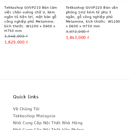
Tekkashop GVVP210 Bàn làm
Tekkashop GVVP220 Bàn văn
việc chân vuông chữ U, kèm
phòng 1m2 kèm tủ phụ 3
ngăn tủ tiện lợi, mặt bàn gỗ
ngăn, gỗ công nghiệp phủ
công nghiệp phủ Melamine,
Melamine, kích thước: W1200
kích thước: W1200 x D600 x
x D600 x H750 mm
H750 mm
Regular
3,072,000 ₫
Regular
3,048,000 ₫
price
Sale
1,843,000 ₫
price
Sale
1,829,000 ₫
price
price
Quick links
Về Chúng Tôi
Tekkashop Malaysia
Nhà Cung Cấp Nội Thất Nhà Hàng
Nhà Cung Cấp Nội Thất Văn Phòng