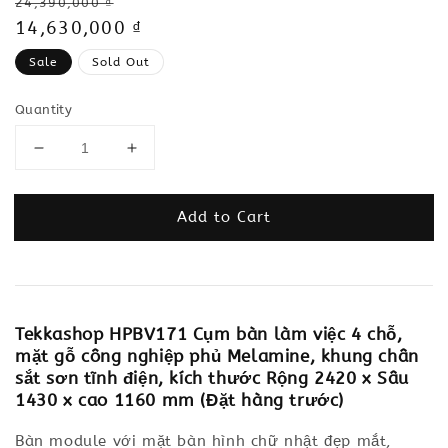
Regular
24,390,000 ₫
price
Sale
14,630,000 ₫
price
Sale
Sold Out
Quantity
Add to Cart
Tekkashop HPBV171 Cụm bàn làm việc 4 chỗ,
mặt gỗ công nghiệp phủ Melamine, khung chân
sắt sơn tĩnh điện, kích thước Rộng 2420 x Sâu
1430 x cao 1160 mm (Đặt hàng trước)
Bàn module với mặt bàn hình chữ nhật đẹp mắt,