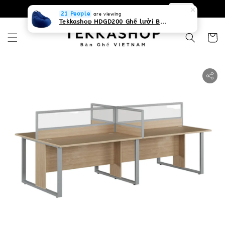
0931268840 Liên hệ với chúng tôi
Zalo
21 People
are viewing
Tekkashop HDGD200 Ghế lười Beanbag form truyền thống, chất liệu Olefin canvas kháng nước, màu xanh biển, có thể sử dụng trong nhà và cả ngoài trời, có quai xách