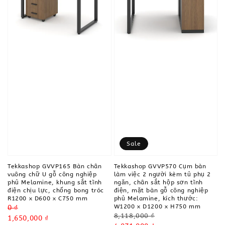
Sale
Tekkashop GVVP165 Bàn chân
Tekkashop GVVP570 Cụm bàn
vuông chữ U gỗ công nghiệp
làm việc 2 người kèm tủ phụ 2
phủ Melamine, khung sắt tĩnh
ngăn, chân sắt hộp sơn tĩnh
điện chịu lực, chống bong tróc
điện, mặt bàn gỗ công nghiệp
R1200 x D600 x C750 mm
phủ Melamine, kích thước:
W1200 x D1200 x H750 mm
Regular
0 ₫
Regular
8,118,000 ₫
price
Sale
1,650,000 ₫