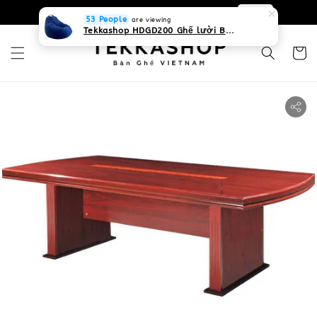
0931268840 Liên hệ với chúng tôi
Zalo
53 People
are viewing
Tekkashop HDGD200 Ghế lười Beanbag form truyền thống, chất liệu Olefin canvas kháng nước, màu xanh biển, có thể sử dụng trong nhà và cả ngoài trời, có quai xách