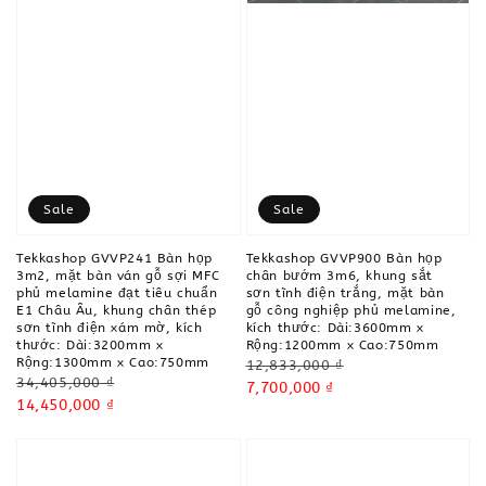
Sale
Sale
Tekkashop GVVP241 Bàn họp
Tekkashop GVVP900 Bàn họp
3m2, mặt bàn ván gỗ sợi MFC
chân bướm 3m6, khung sắt
phủ melamine đạt tiêu chuẩn
sơn tĩnh điện trắng, mặt bàn
E1 Châu Âu, khung chân thép
gỗ công nghiệp phủ melamine,
sơn tĩnh điện xám mờ, kích
kích thước: Dài:3600mm x
thước: Dài:3200mm x
Rộng:1200mm x Cao:750mm
Rộng:1300mm x Cao:750mm
Regular
12,833,000 ₫
Regular
34,405,000 ₫
price
Sale
7,700,000 ₫
price
Sale
14,450,000 ₫
price
price