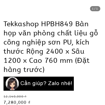
1
/1
Tekkashop HPBH849 Bàn
họp văn phòng chất liệu gỗ
công nghiệp sơn PU, kích
thước Rộng 2400 x Sâu
1200 x Cao 760 mm (Đặt
hàng trước)
Regular
12,140,000 ₫
price
Sale
7,280,000 ₫