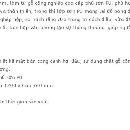
mm, làm từ gỗ công nghiệp cao cấp phủ sơn PU, phù h
và thân thiện, trong khi lớp sơn PU mang lại độ bóng 
 ghép hộp, soi rãnh răng cưa trang trí cách điệu, vừa 
hiếc bàn họp văn phòng tạo sự thông thoáng, giúp ngư
iết kế mặt bàn cong cạnh hai đầu, sử dụng chất gỗ côn
ượng.
phủ sơn PU
âu 1200 x Cao 760 mm
n thời gian sản xuất