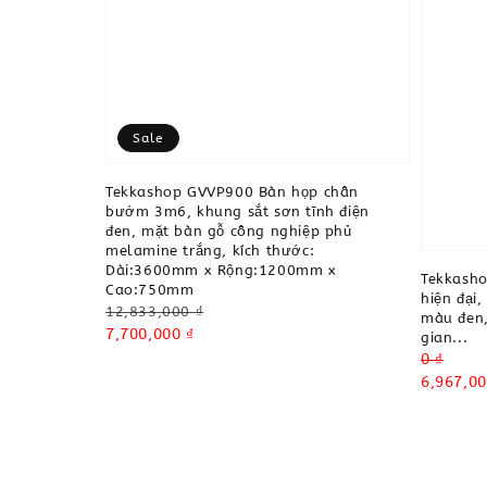
Sale
Tekkashop GVVP900 Bàn họp chân
bướm 3m6, khung sắt sơn tĩnh điện
đen, mặt bàn gỗ công nghiệp phủ
melamine trắng, kích thước:
Dài:3600mm x Rộng:1200mm x
Tekkasho
Cao:750mm
hiện đại,
Regular
12,833,000 ₫
màu đen,
price
Sale
7,700,000 ₫
gian...
price
Regular
0 ₫
price
Sale
6,967,00
price