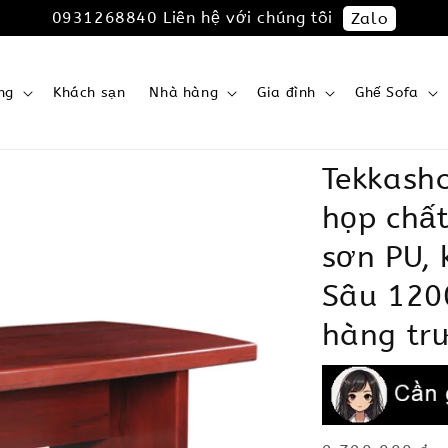
0931268840 Liên hệ với chúng tôi
Zalo
ng
Khách sạn
Nhà hàng
Gia đình
Ghế Sofa
Tekkash
họp chất
sơn PU, 
Sâu 120
hàng tr