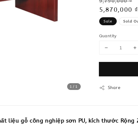
Regular
9,790,000 ₫
price
Sale
5,870,000 ₫
price
Sale
Sold O
Quantity
1
/1
Share
t liệu gỗ công nghiệp sơn PU, kích thước Rộng 