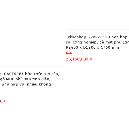
Tekkashop GVVP25150 bàn họp 
sợi công nghiệp, bề mặt phủ La
R2400 x D1200 x C750 mm
Regular
0 ₫
price
Sale
25,150,000 ₫
price
p GVCF6967 bàn cafe cao cấp,
 gỗ MDF phủ sơn tĩnh điện,
 phù hợp với nhiều không
0 ₫