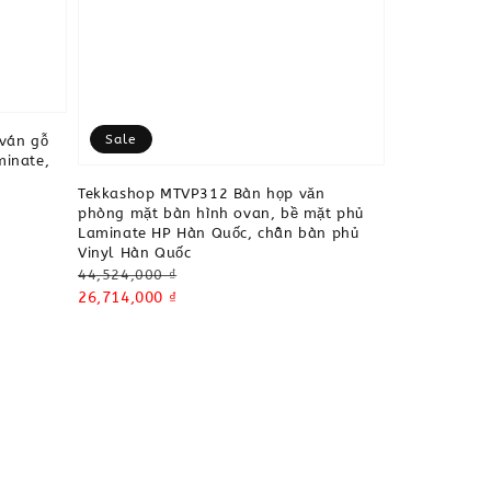
Sale
ván gỗ
minate,
Tekkashop MTVP312 Bàn họp văn
phòng mặt bàn hình ovan, bề mặt phủ
Laminate HP Hàn Quốc, chân bàn phủ
Vinyl Hàn Quốc
Regular
44,524,000 ₫
price
Sale
26,714,000 ₫
price