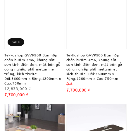
Sale
Tekkashop GVVP900 Bàn họp
Tekkashop GVVP900 Bàn họp
chân bướm 3m6, khung sắt
chân bướm 3m6, khung sắt
sơn tĩnh điện đen, mặt bàn gỗ
sơn tĩnh điện đen, mặt bàn gỗ
công nghiệp phủ melamine
công nghiệp phủ melamine,
trắng, kích thước:
kích thước: Dài:3600mm x
Dài:3600mm x Rộng:1200mm x
Rộng:1200mm x Cao:750mm
Cao:750mm
Regular
0 ₫
Regular
12,833,000 ₫
price
Sale
7,700,000 ₫
price
Sale
7,700,000 ₫
price
price