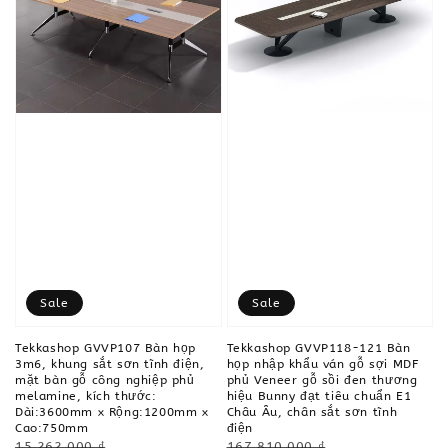
Sale
Sale
Tekkashop GVVP107 Bàn họp
Tekkashop GVVP118-121 Bàn
3m6, khung sắt sơn tĩnh điện,
họp nhập khẩu ván gỗ sợi MDF
mặt bàn gỗ công nghiệp phủ
phủ Veneer gỗ sồi đen thương
melamine, kích thước:
hiệu Bunny đạt tiêu chuẩn E1
Dài:3600mm x Rộng:1200mm x
Châu Âu, chân sắt sơn tĩnh
Cao:750mm
điện
Regular
Regular
15,262,000 ₫
167,810,000 ₫