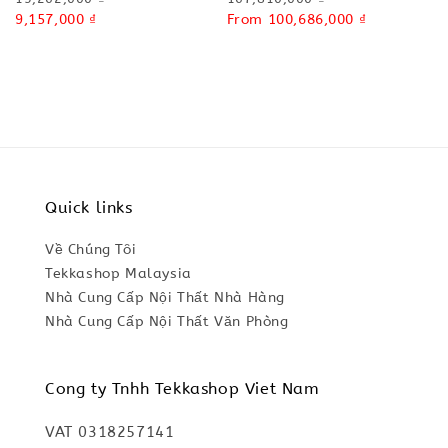
price
Sale
9,157,000 ₫
price
Sale
From
100,686,000 ₫
price
price
Quick links
Về Chúng Tôi
Tekkashop Malaysia
Nhà Cung Cấp Nội Thất Nhà Hàng
Nhà Cung Cấp Nội Thất Văn Phòng
Cong ty Tnhh Tekkashop Viet Nam
VAT 0318257141