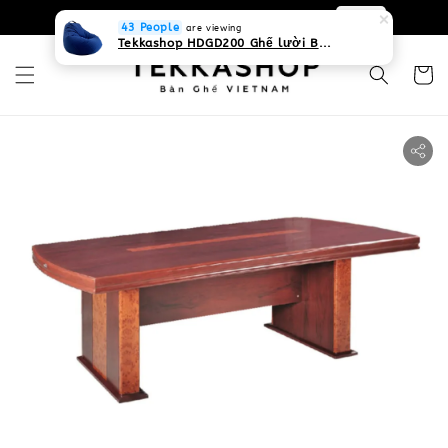
0931268840 Liên hệ với chúng tôi
Zalo
43 People
are viewing
Tekkashop HDGD200 Ghế lười Beanbag form truyền thống, chất liệu Olefin canvas kháng nước, màu xanh biển, có thể sử dụng trong nhà và cả ngoài trời, có quai xách