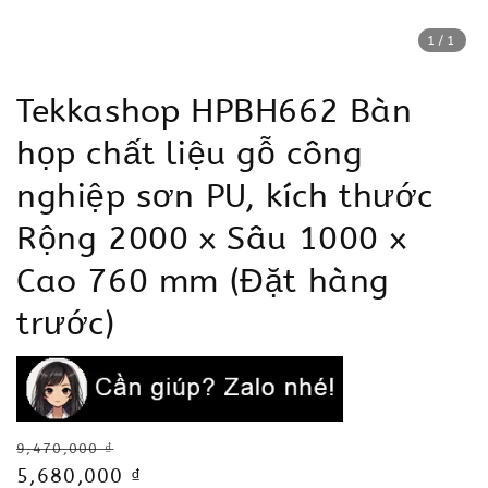
1
/1
Tekkashop HPBH662 Bàn
họp chất liệu gỗ công
nghiệp sơn PU, kích thước
Rộng 2000 x Sâu 1000 x
Cao 760 mm (Đặt hàng
trước)
Regular
9,470,000 ₫
price
Sale
5,680,000 ₫