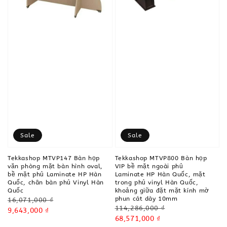
Sale
Sale
Tekkashop MTVP147 Bàn họp
Tekkashop MTVP800 Bàn họp
văn phòng mặt bàn hình oval,
VIP bề mặt ngoài phủ
bề mặt phủ Laminate HP Hàn
Laminate HP Hàn Quốc, mặt
Quốc, chân bàn phủ Vinyl Hàn
trong phủ vinyl Hàn Quốc,
Quốc
khoảng giữa đặt mặt kính mờ
phun cát dày 10mm
Regular
16,071,000 ₫
Regular
114,286,000 ₫
price
Sale
9,643,000 ₫
price
Sale
68,571,000 ₫
price