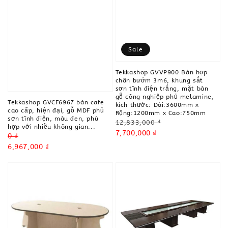
Sale
Tekkashop GVVP900 Bàn họp
chân bướm 3m6, khung sắt
sơn tĩnh điện trắng, mặt bàn
gỗ công nghiệp phủ melamine,
Tekkashop GVCF6967 bàn cafe
kích thước: Dài:3600mm x
cao cấp, hiện đại, gỗ MDF phủ
Rộng:1200mm x Cao:750mm
sơn tĩnh điện, màu đen, phù
Regular
12,833,000 ₫
hợp với nhiều không gian...
price
Sale
7,700,000 ₫
Regular
0 ₫
price
price
Sale
6,967,000 ₫
price