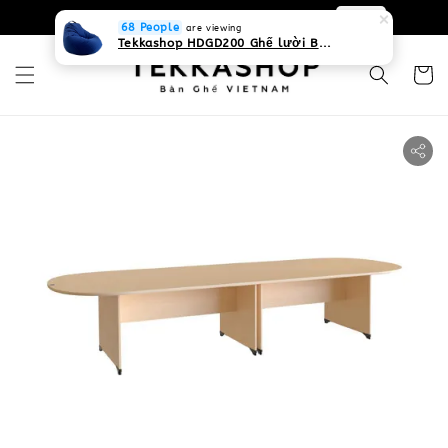
0931268840 Liên hệ với chúng tôi
Zalo
68 People
are viewing
Tekkashop HDGD200 Ghế lười Beanbag form truyền thống, chất liệu Olefin canvas kháng nước, màu xanh biển, có thể sử dụng trong nhà và cả ngoài trời, có quai xách