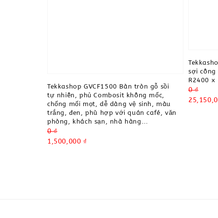
Tekkash
sợi công
R2400 x
Tekkashop GVCF1500 Bàn tròn gỗ sồi
Regular
0 ₫
tự nhiên, phủ Combosit không mốc,
price
Sale
25,150,0
chống mối mọt, dễ dàng vệ sinh, màu
price
trắng, đen, phù hợp với quán café, văn
phòng, khách sạn, nhà hàng…
Regular
0 ₫
price
Sale
1,500,000 ₫
price