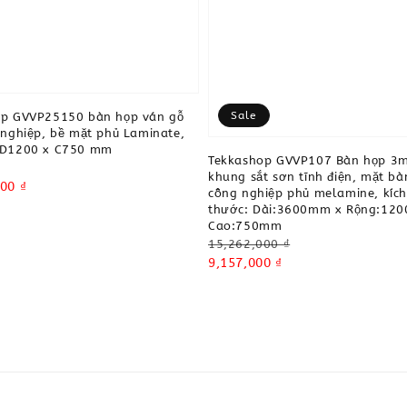
Sale
op GVVP25150 bàn họp ván gỗ
 nghiệp, bề mặt phủ Laminate,
 D1200 x C750 mm
Tekkashop GVVP107 Bàn họp 3
khung sắt sơn tĩnh điện, mặt bà
00 ₫
công nghiệp phủ melamine, kích
thước: Dài:3600mm x Rộng:12
Cao:750mm
Regular
15,262,000 ₫
price
Sale
9,157,000 ₫
price