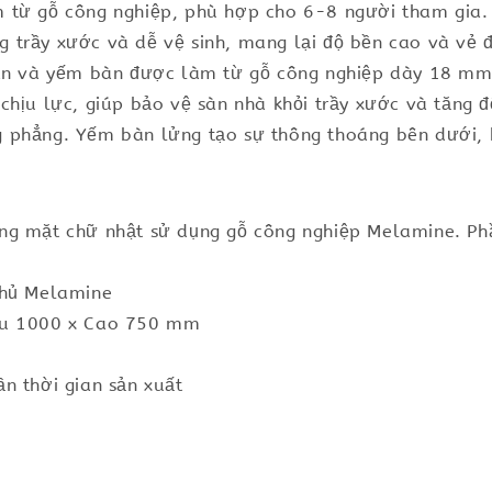
m từ gỗ công nghiệp, phù hợp cho 6-8 người tham gi
trầy xước và dễ vệ sinh, mang lại độ bền cao và vẻ đ
bàn và yếm bàn được làm từ gỗ công nghiệp dày 18 mm
chịu lực, giúp bảo vệ sàn nhà khỏi trầy xước và tăng đ
phẳng. Yếm bàn lửng tạo sự thông thoáng bên dưới, kế
ng mặt chữ nhật sử dụng gỗ công nghiệp Melamine. Phầ
phủ Melamine
âu 1000 x Cao 750 mm
n thời gian sản xuất