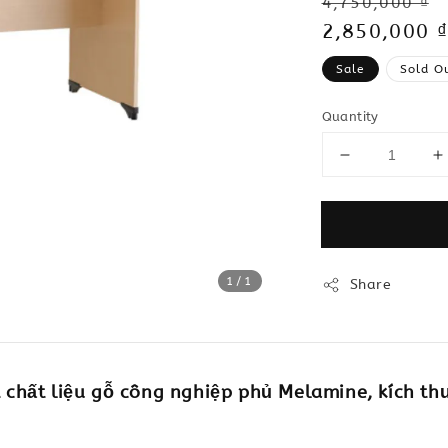
Regular
4,750,000 ₫
price
Sale
2,850,000 ₫
price
Sale
Sold O
Quantity
1
/1
Share
chất liệu gỗ công nghiệp phủ Melamine, kích th