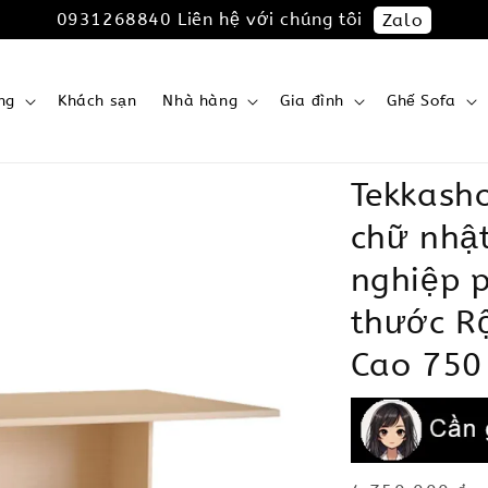
0931268840 Liên hệ với chúng tôi
Zalo
ng
Khách sạn
Nhà hàng
Gia đình
Ghế Sofa
Tekkash
chữ nhật
nghiệp p
thước R
Cao 750