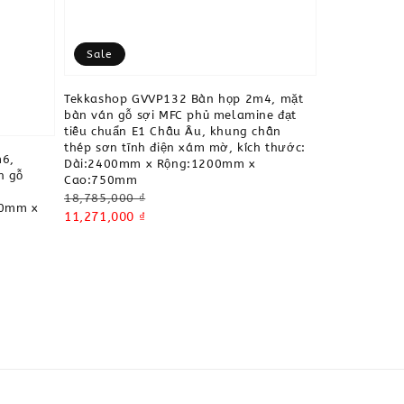
Sale
Tekkashop GVVP132 Bàn họp 2m4, mặt
bàn ván gỗ sợi MFC phủ melamine đạt
tiêu chuẩn E1 Châu Âu, khung chân
thép sơn tĩnh điện xám mờ, kích thước:
m6,
Dài:2400mm x Rộng:1200mm x
n gỗ
Cao:750mm
Regular
18,785,000 ₫
00mm x
price
Sale
11,271,000 ₫
price