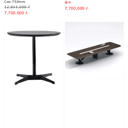
Cao:750mm
Regular
0 ₫
Regular
12,833,000 ₫
price
Sale
7,700,000 ₫
price
Sale
7,700,000 ₫
price
price