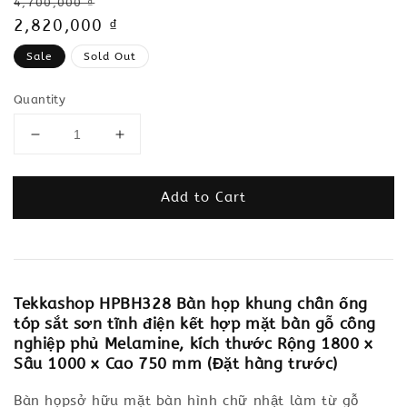
Regular
4,700,000 ₫
price
Sale
2,820,000 ₫
price
Sale
Sold Out
Quantity
Add to Cart
Tekkashop HPBH328 Bàn họp khung chân ống
tóp sắt sơn tĩnh điện kết hợp mặt bàn gỗ công
nghiệp phủ Melamine, kích thước Rộng 1800 x
Sâu 1000 x Cao 750 mm (Đặt hàng trước)
Bàn họpsở hữu mặt bàn hình chữ nhật làm từ gỗ