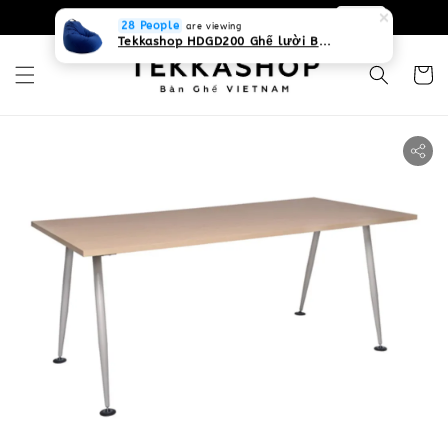
0931268840 Liên hệ với chúng tôi
Zalo
28 People
are viewing
Tekkashop HDGD200 Ghế lười Beanbag form truyền thống, chất liệu Olefin canvas kháng nước, màu xanh biển, có thể sử dụng trong nhà và cả ngoài trời, có quai xách