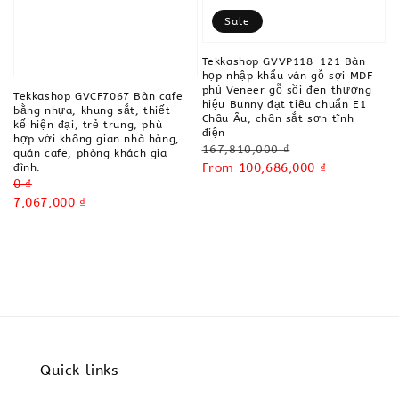
Sale
Tekkashop GVVP118-121 Bàn
họp nhập khẩu ván gỗ sợi MDF
phủ Veneer gỗ sồi đen thương
Tekkashop GVCF7067 Bàn cafe
hiệu Bunny đạt tiêu chuẩn E1
bằng nhựa, khung sắt, thiết
Châu Âu, chân sắt sơn tĩnh
kế hiện đại, trẻ trung, phù
điện
hợp với không gian nhà hàng,
Regular
167,810,000 ₫
quán cafe, phòng khách gia
price
Sale
From
100,686,000 ₫
đình.
Regular
0 ₫
price
price
Sale
7,067,000 ₫
price
Quick links