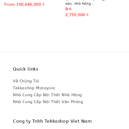
sạn, nhà hàng…
price
Sale
From
100,686,000 ₫
Regular
0 ₫
price
price
Sale
2,750,000 ₫
price
Quick links
Về Chúng Tôi
Tekkashop Malaysia
Nhà Cung Cấp Nội Thất Nhà Hàng
Nhà Cung Cấp Nội Thất Văn Phòng
Cong ty Tnhh Tekkashop Viet Nam