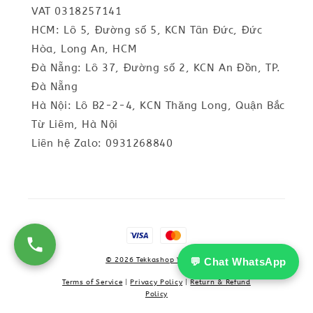
VAT 0318257141
HCM: Lô 5, Đường số 5, KCN Tân Đức, Đức
Hòa, Long An, HCM
Đà Nẵng: Lô 37, Đường số 2, KCN An Đồn, TP.
Đà Nẵng
Hà Nội: Lô B2-2-4, KCN Thăng Long, Quận Bắc
Từ Liêm, Hà Nội
Liên hệ Zalo: 0931268840
💬 Chat WhatsApp
© 2026 Tekkashop Vietnam
Terms of Service
|
Privacy Policy
|
Return & Refund
Policy