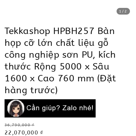
1
/2
Tekkashop HPBH257 Bàn
họp cỡ lớn chất liệu gỗ
công nghiệp sơn PU, kích
thước Rộng 5000 x Sâu
1600 x Cao 760 mm (Đặt
hàng trước)
Regular
36,790,000 ₫
price
Sale
22,070,000 ₫