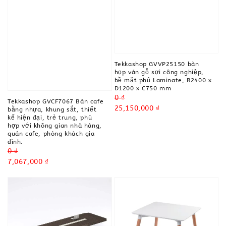
Tekkashop GVVP25150 bàn
họp ván gỗ sợi công nghiệp,
bề mặt phủ Laminate, R2400 x
D1200 x C750 mm
Regular
0 ₫
Tekkashop GVCF7067 Bàn cafe
price
Sale
25,150,000 ₫
bằng nhựa, khung sắt, thiết
kế hiện đại, trẻ trung, phù
price
hợp với không gian nhà hàng,
quán cafe, phòng khách gia
đình.
Regular
0 ₫
price
Sale
7,067,000 ₫
price