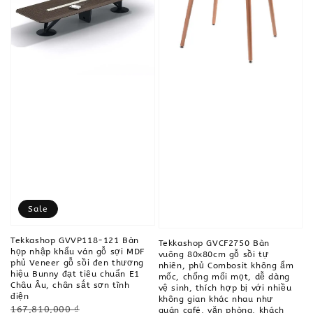
Sale
Tekkashop GVVP118-121 Bàn
Tekkashop GVCF2750 Bàn
họp nhập khẩu ván gỗ sợi MDF
vuông 80x80cm gỗ sồi tự
phủ Veneer gỗ sồi đen thương
nhiên, phủ Combosit không ẩm
hiệu Bunny đạt tiêu chuẩn E1
mốc, chống mối mọt, dễ dàng
Châu Âu, chân sắt sơn tĩnh
vệ sinh, thích hợp bị với nhiều
điện
không gian khác nhau như
Regular
167,810,000 ₫
quán café, văn phòng, khách