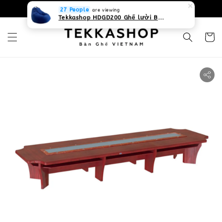
0931268840 Liên hệ với chúng tôi
Zalo
27 People
are viewing
Tekkashop HDGD200 Ghế lười Beanbag form truyền thống, chất liệu Olefin canvas kháng nước, màu xanh biển, có thể sử dụng trong nhà và cả ngoài trời, có quai xách