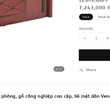
Regular
12,072,000 ₫
price
Sale
7,243,000 ₫
price
Sale
Sold O
Quantity
1
/1
Share
phòng, gỗ công nghiệp cao cấp, bề mặt dán Vene