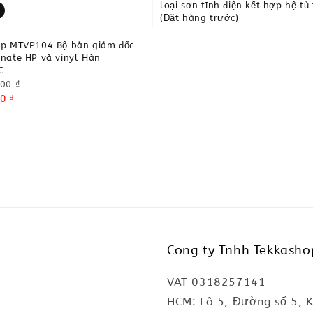
loại sơn tĩnh điện kết hợp hệ tủ 
(Đặt hàng trước)
op MTVP104 Bộ bàn giám đốc
nate HP và vinyl Hàn
C
00 ₫
0 ₫
Cong ty Tnhh Tekkasho
VAT 0318257141
HCM: Lô 5, Đường số 5, 