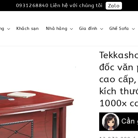
0931268840 Liên hệ với chúng tôi
Zalo
ng
Khách sạn
Nhà hàng
Gia đình
Ghế Sofa
Tekkash
đốc văn
cao cấp,
kích thư
1000x c