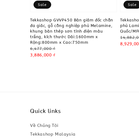
Sale
Sale
Tekkashop GVVP450 Bàn giám đốc chân
Tekkash
đa giác, gỗ công nghiệp phủ Melamine,
phủ Lami
khung bàn thép sơn tĩnh điện màu
Quốc/MF
trắng, kích thước Dài:1600mm x
Regular
14,882,0
Rộng:800mm x Cao:750mm
price
Sale
8,929,00
Regular
6,477,000 ₫
price
price
Sale
3,886,000 ₫
price
Quick links
Về Chúng Tôi
Tekkashop Malaysia