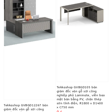
Tekkashop GVBGD105 bàn
giám đốc ván gỗ sợi công
nghiệp phủ Laminate, viền bao
mặt bàn bằng PV, chân thép
sơn tĩnh điện, R1800 x D1400
Tekkashop GVBGD12267 bàn
x C750 mm
giám đốc ván gỗ sợi công
Regular
0 ₫