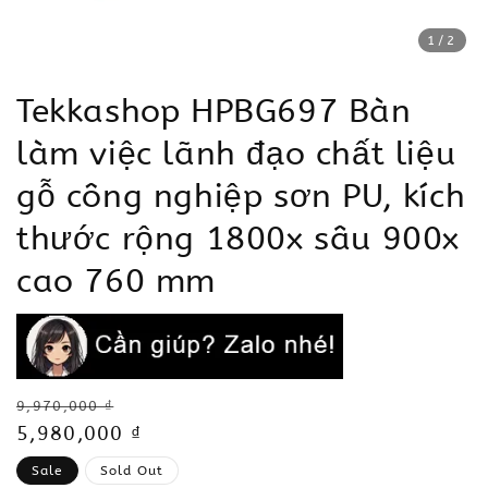
1
/2
Tekkashop HPBG697 Bàn
làm việc lãnh đạo chất liệu
gỗ công nghiệp sơn PU, kích
thước rộng 1800x sâu 900x
cao 760 mm
Regular
9,970,000 ₫
price
Sale
5,980,000 ₫
price
Sale
Sold Out