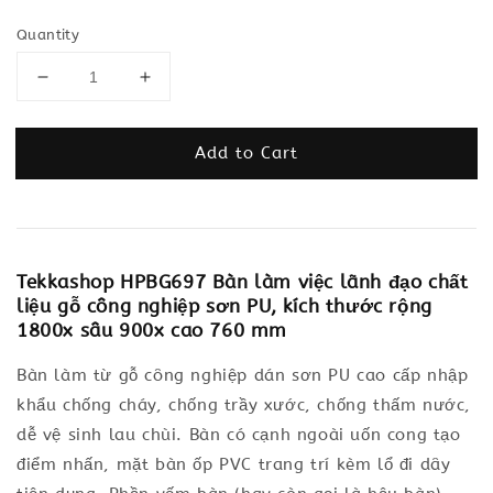
Quantity
Add to Cart
Tekkashop HPBG697 Bàn làm việc lãnh đạo chất
liệu gỗ công nghiệp sơn PU, kích thước rộng
1800x sâu 900x cao 760 mm
Bàn làm từ gỗ công nghiệp dán sơn PU cao cấp nhập
khẩu chống cháy, chống trầy xước, chống thấm nước,
dễ vệ sinh lau chùi. Bàn có cạnh ngoài uốn cong tạo
điểm nhấn, mặt bàn ốp PVC trang trí kèm lổ đi dây