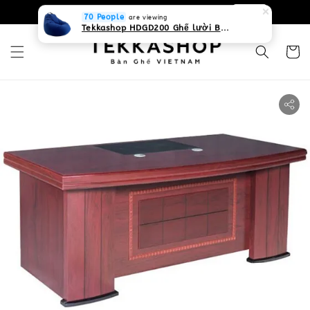
0931268840 Liên hệ với chúng tôi
Zalo
70 People
are viewing
Tekkashop HDGD200 Ghế lười Beanbag form truyền thống, chất liệu Olefin canvas kháng nước, màu xanh biển, có thể sử dụng trong nhà và cả ngoài trời, có quai xách