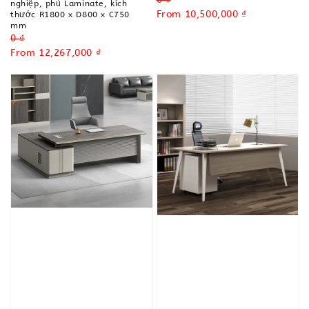
nghiệp, phủ Laminate, kích
price
Sale
From
10,500,000 ₫
thước R1800 x D800 x C750
mm
price
Regular
0 ₫
price
Sale
From
12,267,000 ₫
price