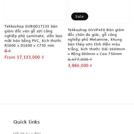
Sale
Tekkashop GVBGD17133 bàn
Tekkashop GVVP450 Bàn giám
giám đốc ván gỗ sợi công
đốc chân đa giác, gỗ công
nghiệp phủ Laminate, viền bao
nghiệp phủ Melamine, khung
mặt bàn bằng PVC, kích thước
bàn thép sơn tĩnh điện màu
R1800 x D1600 x C750 mm
trắng, kích thước Dài:1600mm
Regular
0 ₫
x Rộng:800mm x Cao:750mm
price
Sale
From
17,133,000 ₫
Regular
6,477,000 ₫
price
price
Sale
3,886,000 ₫
price
Quick links