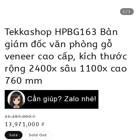
1
/1
Tekkashop HPBG163 Bàn
giám đốc văn phòng gỗ
veneer cao cấp, kích thước
rộng 2400x sâu 1100x cao
760 mm
Regular
23,285,000 ₫
price
Sale
13,971,000 ₫
price
Sale
Sold Out