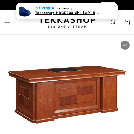
0931268840 Liên hệ với chúng tôi
Zalo
53 People
are viewing
Tekkashop HDGD200 Ghế lười Beanbag form truyền thống, chất liệu Olefin canvas kháng nước, màu xanh biển, có thể sử dụng trong nhà và cả ngoài trời, có quai xách