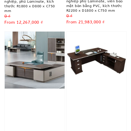
nghiệp phủ Laminate, viền bao
nghiệp, phủ Laminate, kích
mặt bàn bằng PVC, kích thước
thước R1800 x D800 x C750
R2200 x D1800 x C750 mm
mm
Regular
0 ₫
Regular
0 ₫
price
Sale
From
21,983,000 ₫
price
Sale
From
12,267,000 ₫
price
price