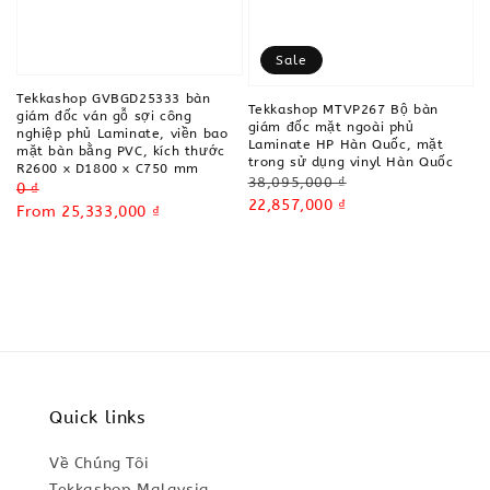
Sale
Tekkashop GVBGD25333 bàn
Tekkashop MTVP267 Bộ bàn
giám đốc ván gỗ sợi công
giám đốc mặt ngoài phủ
nghiệp phủ Laminate, viền bao
Laminate HP Hàn Quốc, mặt
mặt bàn bằng PVC, kích thước
trong sử dụng vinyl Hàn Quốc
R2600 x D1800 x C750 mm
Regular
38,095,000 ₫
Regular
0 ₫
price
Sale
22,857,000 ₫
price
Sale
From
25,333,000 ₫
price
price
Quick links
Về Chúng Tôi
Tekkashop Malaysia