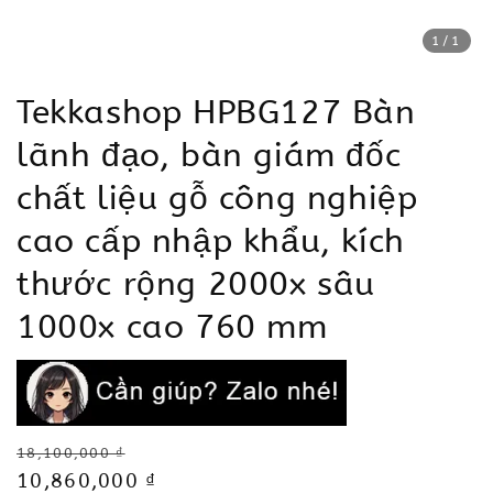
1
/1
Tekkashop HPBG127 Bàn
lãnh đạo, bàn giám đốc
chất liệu gỗ công nghiệp
cao cấp nhập khẩu, kích
thước rộng 2000x sâu
1000x cao 760 mm
Regular
18,100,000 ₫
price
Sale
10,860,000 ₫