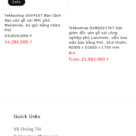
Sale
Tekkashop GVVP167 Bàn lãnh
đạo ván gỗ sợi MFC phủ
Melamine, bo góc bằng nhựa
Tekkashop GVBGD22767 bàn
PVC
giám đốc ván gỗ sợi công
Regular
23,810,000 ₫
nghiệp phủ Laminate, viền bao
price
Sale
14,286,000 ₫
mặt bàn bằng PVC, kích thước
R2000 x D1800 x C750 mm
price
Regular
0 ₫
price
Sale
From
21,983,000 ₫
price
Quick links
Về Chúng Tôi