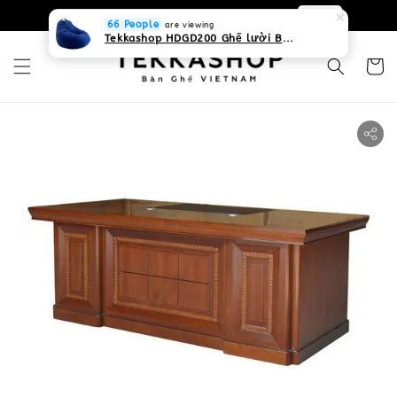
0931268840 Liên hệ với chúng tôi
Zalo
66 People
are viewing
Tekkashop HDGD200 Ghế lười Beanbag form truyền thống, chất liệu Olefin canvas kháng nước, màu xanh biển, có thể sử dụng trong nhà và cả ngoài trời, có quai xách