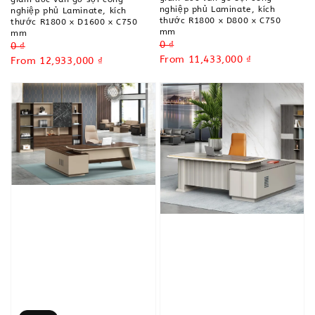
nghiệp phủ Laminate, kích
nghiệp phủ Laminate, kích
thước R1800 x D800 x C750
thước R1800 x D1600 x C750
mm
mm
Regular
0 ₫
Regular
0 ₫
price
Sale
From
11,433,000 ₫
price
Sale
From
12,933,000 ₫
price
price