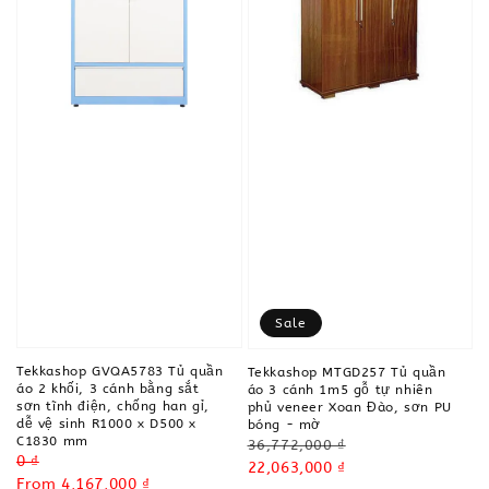
Sale
Tekkashop GVQA5783 Tủ quần
Tekkashop MTGD257 Tủ quần
áo 2 khối, 3 cánh bằng sắt
áo 3 cánh 1m5 gỗ tự nhiên
sơn tĩnh điện, chống han gỉ,
phủ veneer Xoan Đào, sơn PU
dễ vệ sinh R1000 x D500 x
bóng - mờ
C1830 mm
Regular
36,772,000 ₫
Regular
0 ₫
price
Sale
22,063,000 ₫
price
Sale
From
4,167,000 ₫