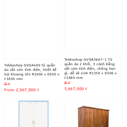
Tekkashop GVQA5667-1 Tủ
quần áo 2 khối, 3 cánh bằng
Tekkashop GVQA480 tủ quần
sắt sơn tĩnh điện, chống han
áo sắt sơn tĩnh điện, thiết kế
gỉ, dễ vệ sinh R1350 x D500 x
hai khoang lớn R1000 x D500 x
C1860 mm
C1830 mm
Regular
0 ₫
Regular
0 ₫
price
Sale
5,667,000 ₫
price
Sale
From
2,967,000 ₫
price
price