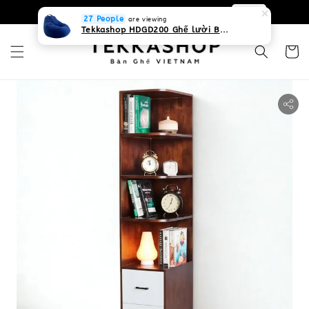
0931268840 Liên hệ với chúng tôi
Zalo
27 People
are viewing
Tekkashop HDGD200 Ghế lười Beanbag form truyền thống, chất liệu Olefin canvas kháng nước, màu xanh biển, có thể sử dụng trong nhà và cả ngoài trời, có quai xách