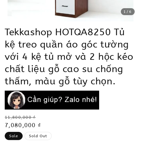
1
/6
Tekkashop HOTQA8250 Tủ
kệ treo quần áo góc tường
với 4 kệ tủ mở và 2 hộc kéo
chất liệu gỗ cao su chống
thấm, màu gỗ tùy chọn.
Regular
11,800,000 ₫
price
Sale
7,080,000 ₫
price
Sale
Sold Out