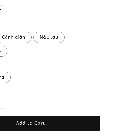
ut
Cánh gián
Nâu lau
ó
ng
Add to Cart