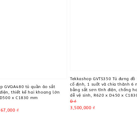
Tekkashop GVTS350 Tủ đưng đồ 
cố định, 1 suốt và chia thành 6 
p GVQA480 tủ quần áo sắt
bằng sắt sơn tĩnh điện, chống ha
điện, thiết kế hai khoang lớn
dễ vệ sinh, R620 x D450 x C18
 D500 x C1830 mm
Regular
0 ₫
price
Sale
3,500,000 ₫
967,000 ₫
price