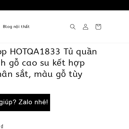
Blog nội thất
op HOTQA1833 Tủ quần
h gỗ cao su kết hợp
hân sắt, màu gỗ tùy
 ₫