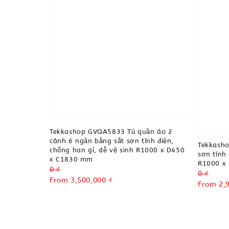
Tekkashop GVQA5833 Tủ quần áo 2
cánh 6 ngăn bằng sắt sơn tĩnh điện,
Tekkasho
chống han gỉ, dễ vệ sinh R1000 x D450
sơn tĩnh 
x C1830 mm
R1000 x
Regular
0 ₫
Regular
0 ₫
price
Sale
From
3,500,000 ₫
price
Sale
From
2,
price
price