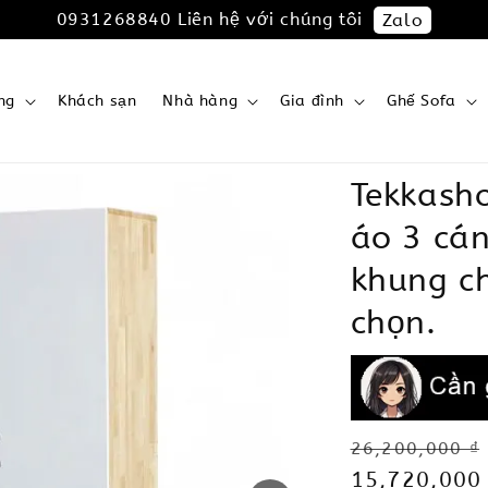
0931268840 Liên hệ với chúng tôi
Zalo
ng
Khách sạn
Nhà hàng
Gia đình
Ghế Sofa
Tekkash
áo 3 cán
khung c
chọn.
Regular
26,200,000 ₫
price
Sale
15,720,000