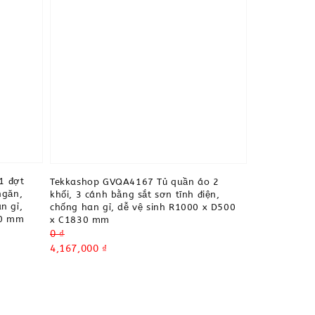
1 đợt
Tekkashop GVQA4167 Tủ quần áo 2
ngăn,
khối, 3 cánh bằng sắt sơn tĩnh điện,
n gỉ,
chống han gỉ, dễ vệ sinh R1000 x D500
30 mm
x C1830 mm
Regular
0 ₫
price
Sale
4,167,000 ₫
price