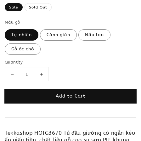
price
Sale
Sold Out
Màu gỗ
Tự nhiên
Cánh gián
Nâu lau
Gỗ óc chó
Quantity
Add to Cart
Tekkashop HOTG3670 Tủ đầu giường có ngắn kéo
ẩn giấu tiền, chất liệu gỗ cao su sơn PU, khung