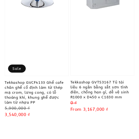
Sale
Tekkashop GVTS3167 Tủ tài
Tekkashop GVCF4133 Ghế cafe
liệu 6 ngăn bằng sắt sơn tĩnh
chân ghế cố định làm từ thép
điện, chống han gỉ, dễ vệ sinh
mạ crom, lưng cong, có lỗ
R1000 x D450 x C1830 mm
thoáng khí, khung ghế được
Regular
0 ₫
làm từ nhựa PP
Regular
5,900,000 ₫
price
Sale
From
3,167,000 ₫
price
Sale
3,540,000 ₫
price
price