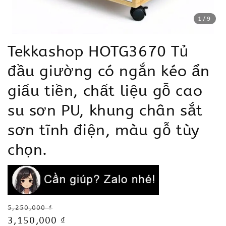
1
/9
Tekkashop HOTG3670 Tủ
đầu giường có ngắn kéo ẩn
giấu tiền, chất liệu gỗ cao
su sơn PU, khung chân sắt
sơn tĩnh điện, màu gỗ tùy
chọn.
Regular
5,250,000 ₫
price
Sale
3,150,000 ₫