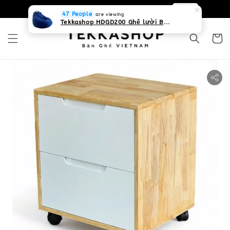
0931268840 Liên hệ với chúng tôi
Zalo
47 People
are viewing
Tekkashop HDGD200 Ghế lười Beanbag form truyền thống, chất liệu Olefin canvas kháng nước, màu xanh biển, có thể sử dụng trong nhà và cả ngoài trời, có quai xách