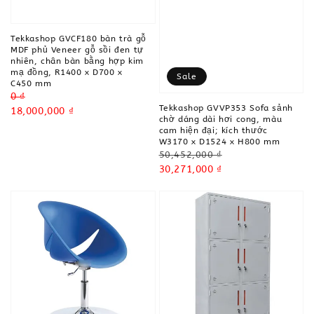
Tekkashop GVCF180 bàn trà gỗ
MDF phủ Veneer gỗ sồi đen tự
nhiên, chân bàn bằng hợp kim
mạ đồng, R1400 x D700 x
Sale
C450 mm
Regular
0 ₫
Tekkashop GVVP353 Sofa sảnh
price
Sale
18,000,000 ₫
chờ dáng dài hơi cong, màu
price
cam hiện đại; kích thước
W3170 x D1524 x H800 mm
Regular
50,452,000 ₫
price
Sale
30,271,000 ₫
price