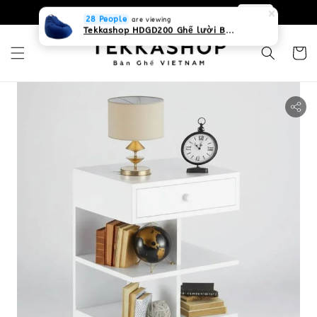
0931268840 Liên hệ với chúng tôi
Zalo
28 People
are viewing
Tekkashop HDGD200 Ghế lười Beanbag form truyền thống, chất liệu Olefin canvas kháng nước, màu xanh biển, có thể sử dụng trong nhà và cả ngoài trời, có quai xách