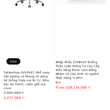
Sale
Nhập Khẩu ZUPB420 Buồng
Thảo Luận Riêng Tư Cao Cấp
Kiểu Dáng Được Làm Bằng
Tekkashop GVVP497 Ghế xoay
Nhôm Có Cửa Kính (4 người)
văn phòng có khung sử dụng
(Đặt Hàng Trước)
hệ thống thép mạ Ni-Cr, đệm
Regular
0 ₫
bọc da Simili, chân ghế mạ
price
Sale
From
228,134,000 ₫
crom
Regular
price
7,095,000 ₫
price
Sale
4,257,000 ₫
price