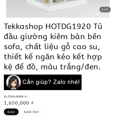
1
/5
Tekkashop HOTDG1920 Tủ
đầu giường kiêm bàn bên
sofa, chất liệu gỗ cao su,
thiết kế ngăn kéo kết hợp
kệ để đồ, màu trắng/đen.
Regular
2,750,000 ₫
price
Sale
1,650,000 ₫
price
Sale
Sold Out