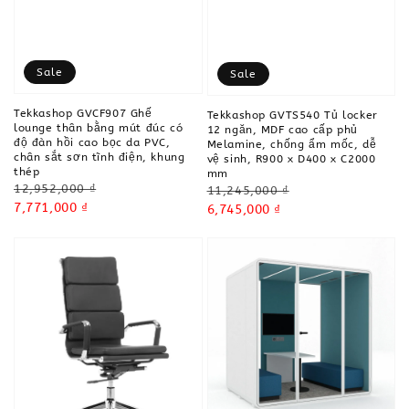
Sale
Sale
Tekkashop GVCF907 Ghế
Tekkashop GVTS540 Tủ locker
lounge thân bằng mút đúc có
12 ngăn, MDF cao cấp phủ
độ đàn hồi cao bọc da PVC,
Melamine, chống ẩm mốc, dễ
chân sắt sơn tĩnh điện, khung
vệ sinh, R900 x D400 x C2000
thép
mm
Regular
12,952,000 ₫
Regular
11,245,000 ₫
price
Sale
7,771,000 ₫
price
Sale
6,745,000 ₫
price
price