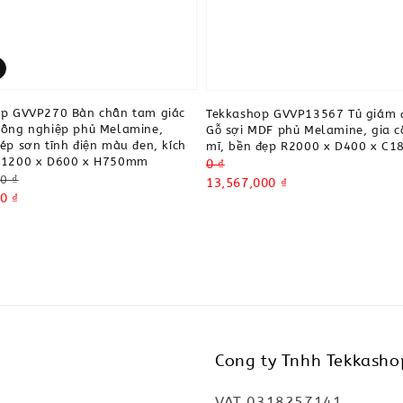
op GVVP270 Bàn chân tam giác
Tekkashop GVVP13567 Tủ giám 
ông nghiệp phủ Melamine,
Gỗ sợi MDF phủ Melamine, gia c
ép sơn tĩnh điện màu đen, kích
mĩ, bền đẹp R2000 x D400 x C
W1200 x D600 x H750mm
Regular
0 ₫
0 ₫
price
Sale
13,567,000 ₫
0 ₫
price
Cong ty Tnhh Tekkasho
VAT 0318257141