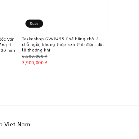
Sale
Tekkashop GVVP455 Ghế băng chờ 2
đốc Ván
chỗ ngồi, khung thép sơn tĩnh điện, đột
ông tỉ
lỗ thoáng khí
1800 mm
Regular
6,500,000 ₫
price
Sale
3,900,000 ₫
price
p Viet Nam