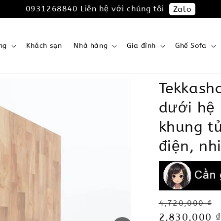
0931268840 Liên hệ với chúng tôi
Zalo
ng
Khách sạn
Nhà hàng
Gia đình
Ghế Sofa
Tekkash
dưới hệ 
khung tủ
điện, nh
Regular
4,720,000 ₫
price
Sale
2,830,000 ₫