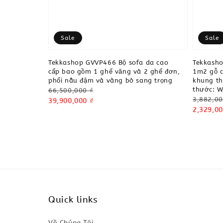
Sale
Sale
Tekkashop GVVP466 Bộ sofa da cao
Tekkash
cấp bao gồm 1 ghế văng và 2 ghế đơn,
1m2 gỗ c
phối nâu đậm và vàng bò sang trọng
khung th
thước: 
Regular
66,500,000 ₫
Regular
3,882,00
price
Sale
39,900,000 ₫
price
Sale
2,329,00
price
price
Quick links
Về Chúng Tôi