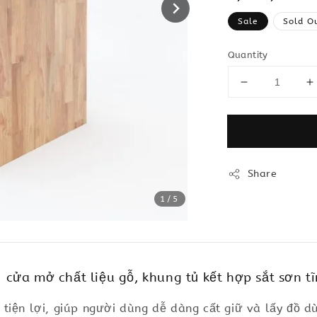
price
Sale
Sold O
Quantity
Share
1
/5
ửa mở chất liệu gỗ, khung tủ kết hợp sắt sơn tĩ
tiện lợi, giúp người dùng dễ dàng cất giữ và lấy đồ 