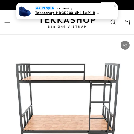
0931268840 Liên hệ với chúng tôi
Zalo
44 People
are viewing
Tekkashop HDGD200 Ghế lười Beanbag form truyền thống, chất liệu Olefin canvas kháng nước, màu xanh biển, có thể sử dụng trong nhà và cả ngoài trời, có quai xách