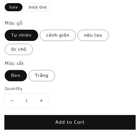
price
Sale
Sold Out
Màu gỗ
Tự nhiên
cánh gián
nâu lau
óc chó
Màu sắt
Đen
Trắng
Quantity
Add to Cart