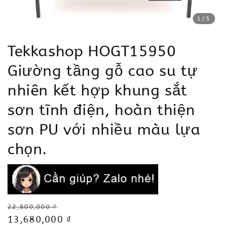
1
/5
Tekkashop HOGT15950
Giường tầng gỗ cao su tự
nhiên kết hợp khung sắt
sơn tĩnh điện, hoàn thiện
sơn PU với nhiều màu lựa
chọn.
Regular
22,800,000 ₫
price
Sale
13,680,000 ₫