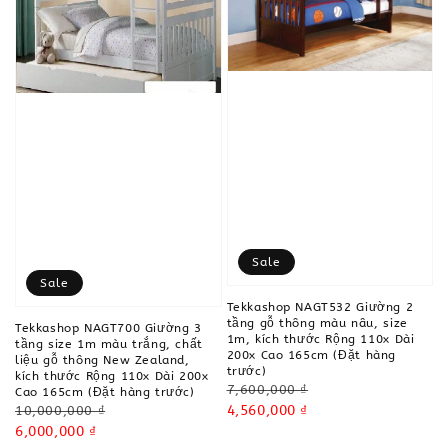
Sale
Sale
Tekkashop NAGT532 Giường 2
tầng gỗ thông màu nâu, size
Tekkashop NAGT700 Giường 3
1m, kích thước Rộng 110x Dài
tầng size 1m màu trắng, chất
200x Cao 165cm (Đặt hàng
liệu gỗ thông New Zealand,
trước)
kích thước Rộng 110x Dài 200x
Regular
7,600,000 ₫
Cao 165cm (Đặt hàng trước)
price
Sale
4,560,000 ₫
Regular
10,000,000 ₫
price
price
Sale
6,000,000 ₫