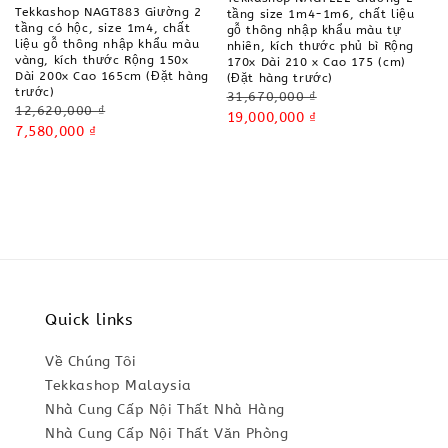
Tekkashop NAGT883 Giường 2
tầng size 1m4-1m6, chất liệu
tầng có hộc, size 1m4, chất
gỗ thông nhập khẩu màu tự
liệu gỗ thông nhập khẩu màu
nhiên, kích thước phủ bì Rộng
vàng, kích thước Rộng 150x
170x Dài 210 x Cao 175 (cm)
Dài 200x Cao 165cm (Đặt hàng
(Đặt hàng trước)
trước)
Regular
31,670,000 ₫
Regular
12,620,000 ₫
price
Sale
19,000,000 ₫
price
Sale
7,580,000 ₫
price
price
Quick links
Về Chúng Tôi
Tekkashop Malaysia
Nhà Cung Cấp Nội Thất Nhà Hàng
Nhà Cung Cấp Nội Thất Văn Phòng