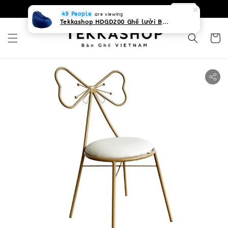
0931268840 Liên hệ với chúng tôi
Zalo
49 People
are viewing
Tekkashop HDGD200 Ghế lười Beanbag form truyền thống, chất liệu Olefin canvas kháng nước, màu xanh biển, có thể sử dụng trong nhà và cả ngoài trời, có quai xách