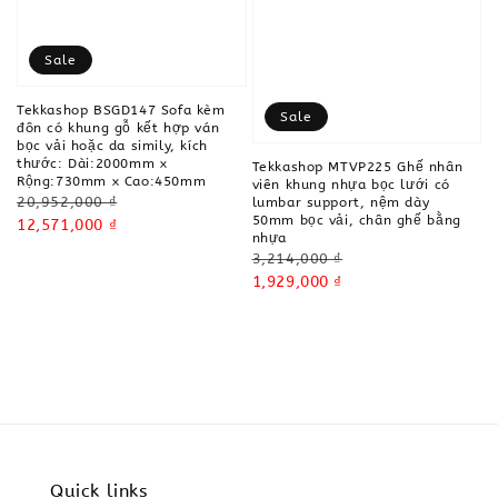
Sale
Tekkashop BSGD147 Sofa kèm
Sale
đôn có khung gỗ kết hợp ván
bọc vải hoặc da simily, kích
thước: Dài:2000mm x
Tekkashop MTVP225 Ghế nhân
Rộng:730mm x Cao:450mm
viên khung nhựa bọc lưới có
Regular
20,952,000 ₫
lumbar support, nệm dày
50mm bọc vải, chân ghế bằng
price
Sale
12,571,000 ₫
nhựa
price
Regular
3,214,000 ₫
price
Sale
1,929,000 ₫
price
Quick links