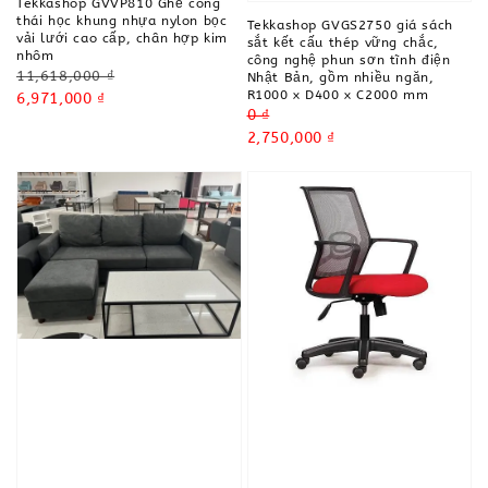
Tekkashop GVVP810 Ghế công
thái học khung nhựa nylon bọc
Tekkashop GVGS2750 giá sách
vải lưới cao cấp, chân hợp kim
sắt kết cấu thép vững chắc,
nhôm
công nghệ phun sơn tĩnh điện
Regular
11,618,000 ₫
Nhật Bản, gồm nhiều ngăn,
R1000 x D400 x C2000 mm
price
Sale
6,971,000 ₫
Regular
0 ₫
price
price
Sale
2,750,000 ₫
price