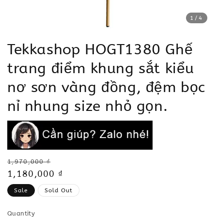
1
/4
Tekkashop HOGT1380 Ghế
trang điểm khung sắt kiểu
nơ sơn vàng đồng, đệm bọc
nỉ nhung size nhỏ gọn.
Regular
1,970,000 ₫
price
Sale
1,180,000 ₫
price
Sale
Sold Out
Quantity