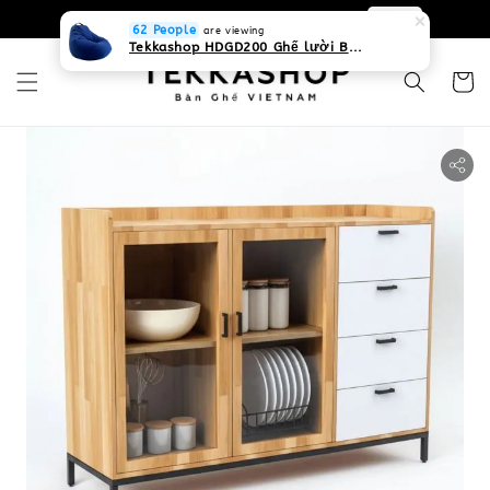
0931268840 Liên hệ với chúng tôi
Zalo
62 People
are viewing
Tekkashop HDGD200 Ghế lười Beanbag form truyền thống, chất liệu Olefin canvas kháng nước, màu xanh biển, có thể sử dụng trong nhà và cả ngoài trời, có quai xách