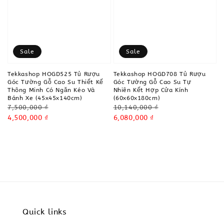
Sale
Sale
Tekkashop HOGD525 Tủ Rượu
Tekkashop HOGD708 Tủ Rượu
Góc Tường Gỗ Cao Su Thiết Kế
Góc Tường Gỗ Cao Su Tự
Thông Minh Có Ngăn Kéo Và
Nhiên Kết Hợp Cửa Kính
Bánh Xe (45x45x140cm)
(60x60x180cm)
Regular
Regular
7,500,000 ₫
10,140,000 ₫
price
Sale
4,500,000 ₫
price
Sale
6,080,000 ₫
price
price
Quick links