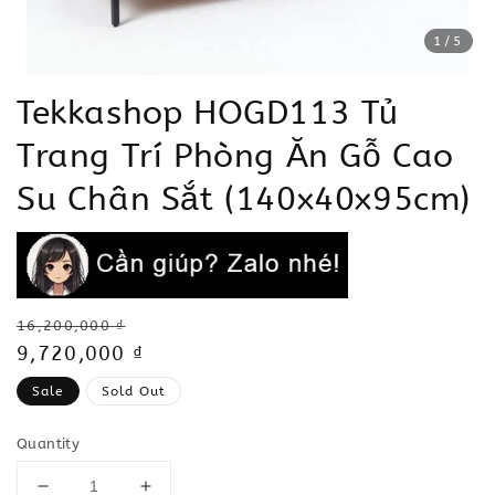
1
/5
Tekkashop HOGD113 Tủ
Trang Trí Phòng Ăn Gỗ Cao
Su Chân Sắt (140x40x95cm)
Regular
16,200,000 ₫
price
Sale
9,720,000 ₫
price
Sale
Sold Out
Quantity