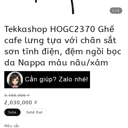
1
/8
Tekkashop HOGC2370 Ghế
cafe lưng tựa với chân sắt
sơn tĩnh điện, đệm ngồi bọc
da Nappa màu nâu/xám
Regular
3,390,000 ₫
price
Sale
2,030,000 ₫
price
Sale
Sold Out
Màu sắc