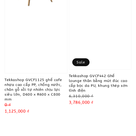
Sale
Tekkashop GVCF442 Ghế
Tekkashop GVCF1125 ghế cafe
lounge thân bằng mút đúc cao
nhựa cao cấp PP, chống nước,
cấp bọc da PU, khung thép sơn
chân gỗ sồi tự nhiên chịu lực
tĩnh điện
siêu lớn, D600 x R600 x C800
Regular
6,310,000 ₫
mm
price
Sale
3,786,000 ₫
Regular
0 ₫
price
price
Sale
1,125,000 ₫
price