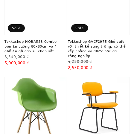
Sale
Sale
Tekkashop HOBA583 Combo
Tekkashop GVCF2975 Ghế cafe
bàn ăn vuông 80x80cm và 4
với thiết kế sang trọng, có thể
ghế ăn gỗ cao su chân sắt
xếp chồng và được bọc da
công nghiệp
Regular
8,340,000 ₫
Regular
4,250,000 ₫
price
Sale
5,000,000 ₫
price
Sale
2,550,000 ₫
price
price