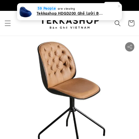
0931268840 Liên hệ với chúng tôi
Zalo
59 People
are viewing
Tekkashop HDGD200 Ghế lười Beanbag form truyền thống, chất liệu Olefin canvas kháng nước, màu xanh biển, có thể sử dụng trong nhà và cả ngoài trời, có quai xách