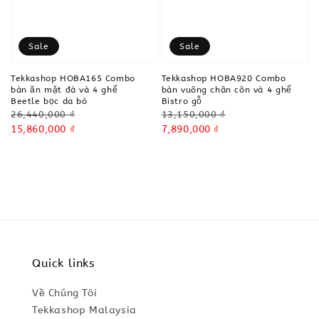
Sale
Sale
Tekkashop HOBA165 Combo
Tekkashop HOBA920 Combo
bàn ăn mặt đá và 4 ghế
bàn vuông chân côn và 4 ghế
Beetle bọc da bò
Bistro gỗ
Regular
Regular
26,440,000 ₫
13,150,000 ₫
price
Sale
15,860,000 ₫
price
Sale
7,890,000 ₫
price
price
Quick links
Về Chúng Tôi
Tekkashop Malaysia