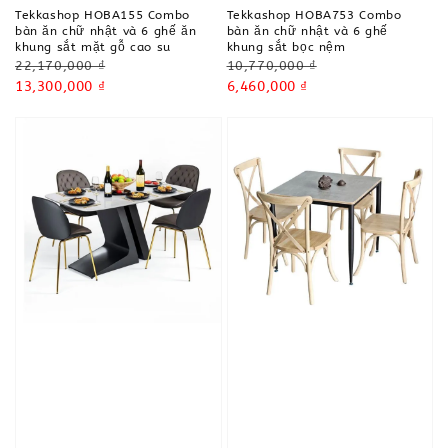
Tekkashop HOBA155 Combo
Tekkashop HOBA753 Combo
bàn ăn chữ nhật và 6 ghế ăn
bàn ăn chữ nhật và 6 ghế
khung sắt mặt gỗ cao su
khung sắt bọc nệm
Regular
Regular
22,170,000 ₫
10,770,000 ₫
price
Sale
13,300,000 ₫
price
Sale
6,460,000 ₫
price
price