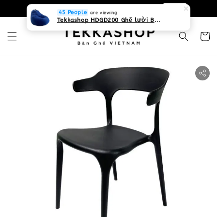
0931268840 Liên hệ với chúng tôi
Zalo
45 People
are viewing
Tekkashop HDGD200 Ghế lười Beanbag form truyền thống, chất liệu Olefin canvas kháng nước, màu xanh biển, có thể sử dụng trong nhà và cả ngoài trời, có quai xách