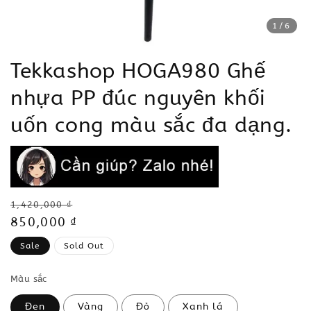
1
/6
Tekkashop HOGA980 Ghế
nhựa PP đúc nguyên khối
uốn cong màu sắc đa dạng.
Regular
1,420,000 ₫
price
Sale
850,000 ₫
price
Sale
Sold Out
Màu sắc
Đen
Vàng
Đỏ
Xanh lá