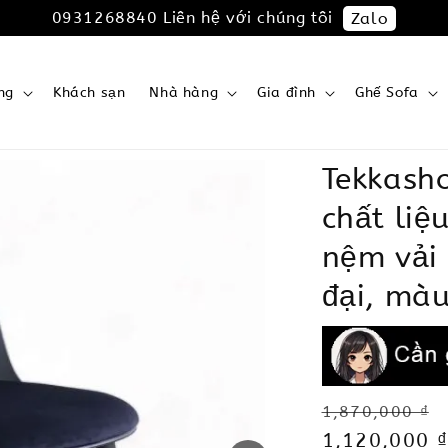
0931268840 Liên hệ với chúng tôi
Zalo
ng
Khách sạn
Nhà hàng
Gia đình
Ghế Sofa
Tekkash
chất liệ
nệm vải 
đại, màu
Regular
1,870,000 ₫
price
Sale
1,120,000 ₫