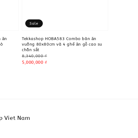
Sale
 ăn
Tekkashop HOBA583 Combo bàn ăn
bò
vuông 80x80cm và 4 ghế ăn gỗ cao su
chân sắt
Regular
8,340,000 ₫
price
Sale
5,000,000 ₫
price
p Viet Nam