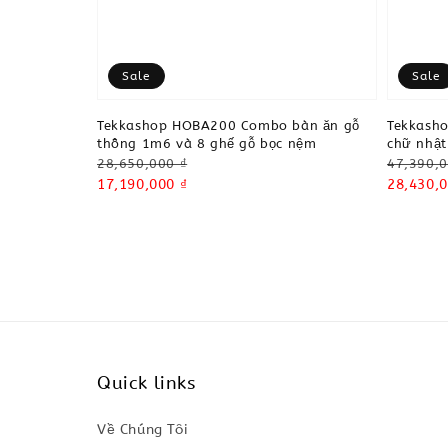
Sale
Sale
Tekkashop HOBA200 Combo bàn ăn gỗ
Tekkash
thông 1m6 và 8 ghế gỗ bọc nệm
chữ nhật
Regular
Regular
28,650,000 ₫
47,390,0
price
Sale
17,190,000 ₫
price
Sale
28,430,0
price
price
Quick links
Về Chúng Tôi