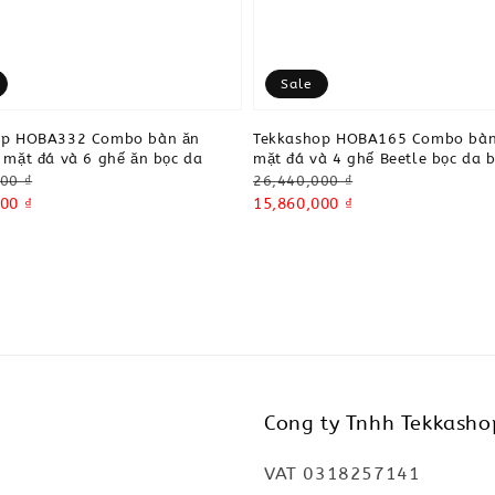
Sale
op HOBA332 Combo bàn ăn
Tekkashop HOBA165 Combo bàn
 mặt đá và 6 ghế ăn bọc da
mặt đá và 4 ghế Beetle bọc da 
Regular
00 ₫
26,440,000 ₫
00 ₫
price
Sale
15,860,000 ₫
price
Cong ty Tnhh Tekkasho
VAT 0318257141