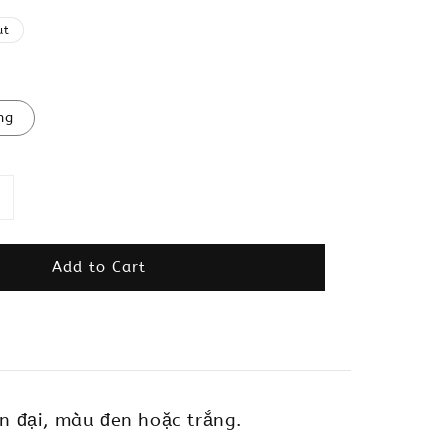
ut
ng
Add to Cart
n đại, màu đen hoặc trắng.