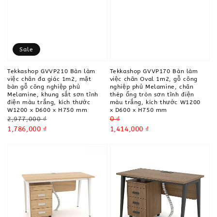
Sale
Tekkashop GVVP210 Bàn làm
Tekkashop GVVP170 Bàn làm
việc chân đa giác 1m2, mặt
việc chân Oval 1m2, gỗ công
bàn gỗ công nghiệp phủ
nghiệp phủ Melamine, chân
Melamine, khung sắt sơn tĩnh
thép ống tròn sơn tĩnh điện
điện màu trắng, kích thước
màu trắng, kích thước W1200
W1200 x D600 x H750 mm
x D600 x H750 mm
Regular
Regular
0 ₫
2,977,000 ₫
price
Sale
1,786,000 ₫
price
Sale
1,414,000 ₫
price
price