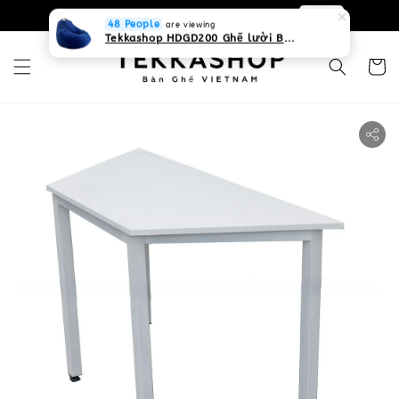
0931268840 Liên hệ với chúng tôi
Zalo
48 People
are viewing
Tekkashop HDGD200 Ghế lười Beanbag form truyền thống, chất liệu Olefin canvas kháng nước, màu xanh biển, có thể sử dụng trong nhà và cả ngoài trời, có quai xách