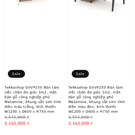
Sale
Sale
Tekkashop GVVP250 Bàn làm
Tekkashop GVVP250 Bàn làm
việc chân đa giác 1m2, mặt
việc chân đa giác 1m2, mặt
bàn gỗ công nghiệp phủ
bàn gỗ công nghiệp phủ
Melamine, khung sắt sơn tĩnh
Melamine, khung sắt sơn tĩnh
điện màu trắng, kích thước
điện màu đen, kích thước
W1200 x D600 x H750 mm
W1200 x D600 x H750 mm
Regular
Regular
3,572,000 ₫
3,572,000 ₫
price
Sale
2,143,000 ₫
price
Sale
2,143,000 ₫
price
price