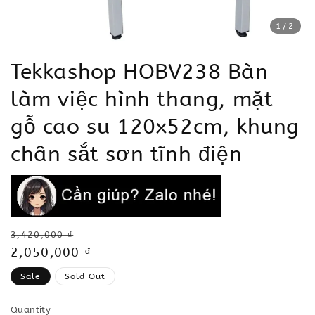
1
/2
Tekkashop HOBV238 Bàn
làm việc hình thang, mặt
gỗ cao su 120x52cm, khung
chân sắt sơn tĩnh điện
Regular
3,420,000 ₫
price
Sale
2,050,000 ₫
price
Sale
Sold Out
Quantity