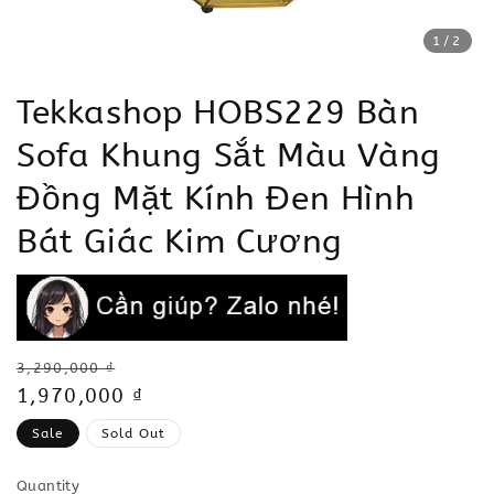
1
/2
Tekkashop HOBS229 Bàn
Sofa Khung Sắt Màu Vàng
Đồng Mặt Kính Đen Hình
Bát Giác Kim Cương
Regular
3,290,000 ₫
price
Sale
1,970,000 ₫
price
Sale
Sold Out
Quantity