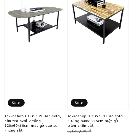
Sale
Sale
Tekkashop HOBS339 Bàn sofa,
Tekkashop HOBS358 Bàn sofa
bàn trà oval 2 tầng
2 tầng 80x50x45cm mặt gỗ
120x60x60cm mặt gỗ cao su
tràm chân sắt
khung sắt
Regular
5,120,000 ₫