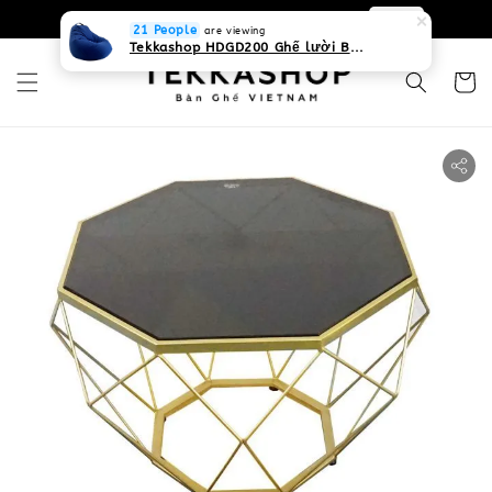
0931268840 Liên hệ với chúng tôi
Zalo
21 People
are viewing
Tekkashop HDGD200 Ghế lười Beanbag form truyền thống, chất liệu Olefin canvas kháng nước, màu xanh biển, có thể sử dụng trong nhà và cả ngoài trời, có quai xách