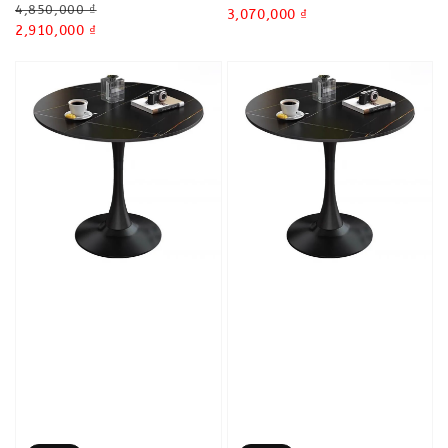
Regular
4,850,000 ₫
price
Sale
3,070,000 ₫
price
Sale
2,910,000 ₫
price
price