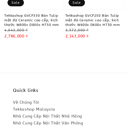
Sale
Sale
Tekkashop GVCF330 Bàn Tulip
Tekkashop GVCF250 Bàn Tulip
mặt đá Ceramic cao cấp, kích
mặt đá Ceramic cao cấp, kích
thước W800x D800x H750 mm
thước W600x D600x H750 mm
Regular
Regular
4,643,000 ₫
3,572,000 ₫
price
Sale
2,786,000 ₫
price
Sale
2,143,000 ₫
price
price
Quick links
Về Chúng Tôi
Tekkashop Malaysia
Nhà Cung Cấp Nội Thất Nhà Hàng
Nhà Cung Cấp Nội Thất Văn Phòng