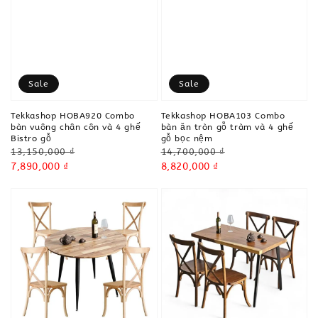
Sale
Sale
Tekkashop HOBA920 Combo
Tekkashop HOBA103 Combo
bàn vuông chân côn và 4 ghế
bàn ăn tròn gỗ tràm và 4 ghế
Bistro gỗ
gỗ bọc nệm
Regular
Regular
13,150,000 ₫
14,700,000 ₫
price
Sale
7,890,000 ₫
price
Sale
8,820,000 ₫
price
price