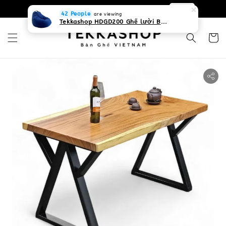
0931268840 Liên hệ với chúng tôi
Zalo
42 People
are viewing
Tekkashop HDGD200 Ghế lười Beanbag form truyền thống, chất liệu Olefin canvas kháng nước, màu xanh biển, có thể sử dụng trong nhà và cả ngoài trời, có quai xách