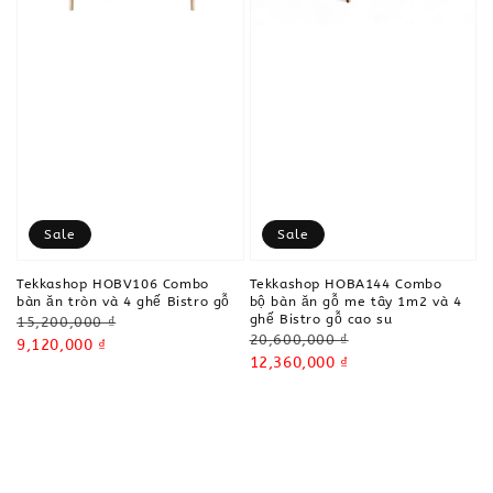
Sale
Sale
Tekkashop HOBV106 Combo
Tekkashop HOBA144 Combo
bàn ăn tròn và 4 ghế Bistro gỗ
bộ bàn ăn gỗ me tây 1m2 và 4
ghế Bistro gỗ cao su
Regular
15,200,000 ₫
Regular
20,600,000 ₫
price
Sale
9,120,000 ₫
price
Sale
12,360,000 ₫
price
price