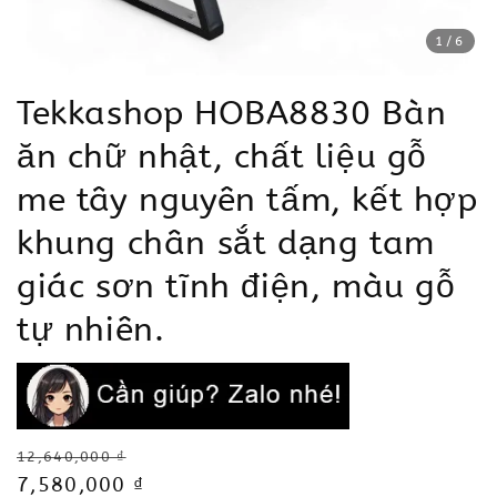
1
/6
Tekkashop HOBA8830 Bàn
ăn chữ nhật, chất liệu gỗ
me tây nguyên tấm, kết hợp
khung chân sắt dạng tam
giác sơn tĩnh điện, màu gỗ
tự nhiên.
Regular
12,640,000 ₫
price
Sale
7,580,000 ₫