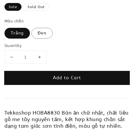
price
Sale
Sold Out
Màu chân
Trắng
Đen
Quantity
Add to Cart
Tekkashop HOBA8830 Bàn ăn chữ nhật, chất liệu
gỗ me tây nguyên tấm, kết hợp khung chân sắt
dạng tam giác sơn tĩnh điện, màu gỗ tự nhiên.