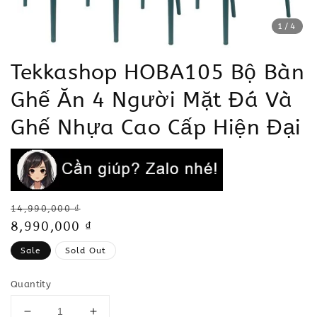
1
/4
Tekkashop HOBA105 Bộ Bàn
Ghế Ăn 4 Người Mặt Đá Và
Ghế Nhựa Cao Cấp Hiện Đại
Regular
14,990,000 ₫
price
Sale
8,990,000 ₫
price
Sale
Sold Out
Quantity