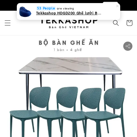
0931268840 Liên hệ với chúng tôi
Zalo
53 People
are viewing
Tekkashop HDGD200 Ghế lười Beanbag form truyền thống, chất liệu Olefin canvas kháng nước, màu xanh biển, có thể sử dụng trong nhà và cả ngoài trời, có quai xách