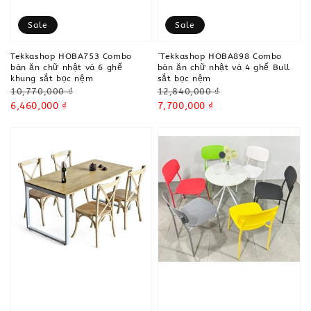
Sale
Sale
Tekkashop HOBA753 Combo
`Tekkashop HOBA898 Combo
bàn ăn chữ nhật và 6 ghế
bàn ăn chữ nhật và 4 ghế Bull
khung sắt bọc nệm
sắt bọc nệm
Regular
Regular
10,770,000 ₫
12,840,000 ₫
price
Sale
6,460,000 ₫
price
Sale
7,700,000 ₫
price
price