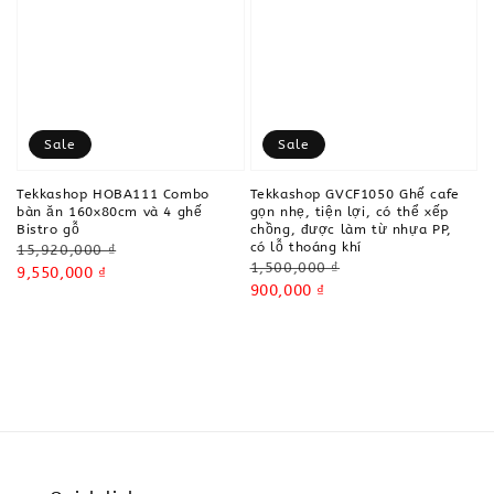
Sale
Sale
Tekkashop HOBA111 Combo
Tekkashop GVCF1050 Ghế cafe
bàn ăn 160x80cm và 4 ghế
gọn nhẹ, tiện lợi, có thể xếp
Bistro gỗ
chồng, được làm từ nhựa PP,
có lỗ thoáng khí
Regular
15,920,000 ₫
Regular
1,500,000 ₫
price
Sale
9,550,000 ₫
price
Sale
900,000 ₫
price
price