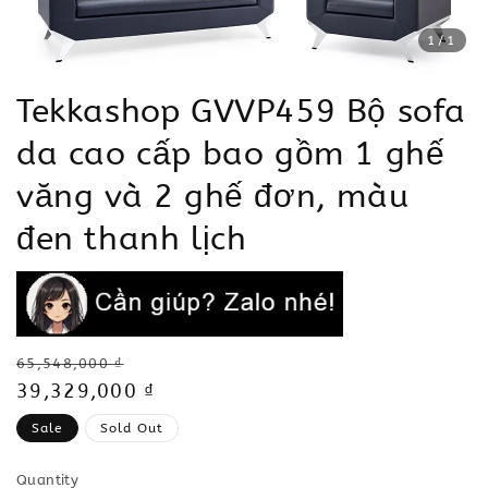
1
/1
Tekkashop GVVP459 Bộ sofa
da cao cấp bao gồm 1 ghế
văng và 2 ghế đơn, màu
đen thanh lịch
Regular
65,548,000 ₫
price
Sale
39,329,000 ₫
price
Sale
Sold Out
Quantity