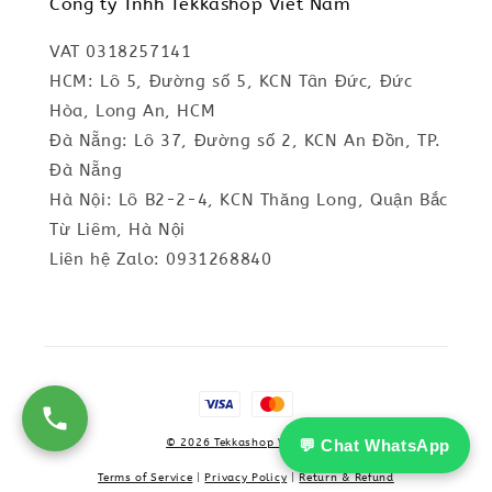
Cong ty Tnhh Tekkashop Viet Nam
VAT 0318257141
HCM: Lô 5, Đường số 5, KCN Tân Đức, Đức
Hòa, Long An, HCM
Đà Nẵng: Lô 37, Đường số 2, KCN An Đồn, TP.
Đà Nẵng
Hà Nội: Lô B2-2-4, KCN Thăng Long, Quận Bắc
Từ Liêm, Hà Nội
Liên hệ Zalo: 0931268840
💬 Chat WhatsApp
© 2026 Tekkashop Vietnam
Terms of Service
|
Privacy Policy
|
Return & Refund