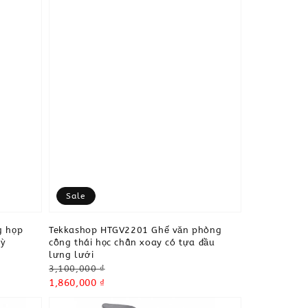
Sale
g họp
Tekkashop HTGV2201 Ghế văn phòng
uỳ
công thái học chân xoay có tựa đầu
lưng lưới
Regular
3,100,000 ₫
price
Sale
1,860,000 ₫
price