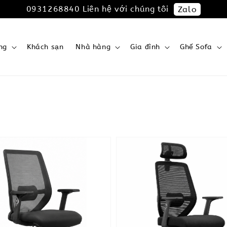
0931268840 Liên hệ với chúng tôi
Zalo
ng
Khách sạn
Nhà hàng
Gia đình
Ghế Sofa