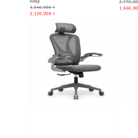
xoay
Regular
2,770,00
Regular
3,540,000 ₫
price
Sale
1,660,00
price
Sale
2,120,000 ₫
price
price