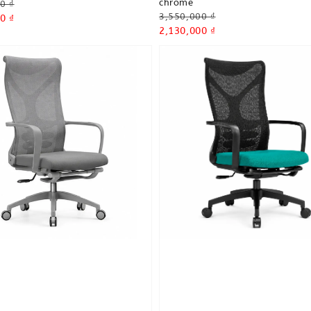
chrome
0 ₫
Regular
3,550,000 ₫
0 ₫
price
Sale
2,130,000 ₫
price