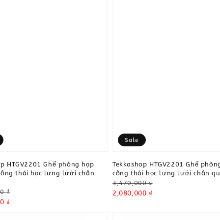
Sale
op HTGV2201 Ghế phòng họp
Tekkashop HTGV2201 Ghế phòn
 công thái học lưng lưới chân
công thái học lưng lưới chân q
Regular
3,470,000 ₫
0 ₫
price
Sale
2,080,000 ₫
0 ₫
price