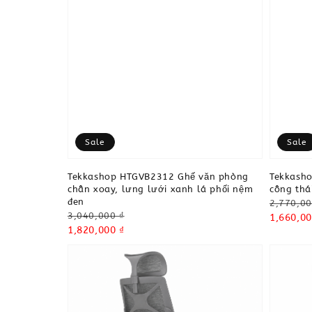
Sale
Sale
Tekkashop HTGVB2312 Ghế văn phòng
Tekkash
chân xoay, lưng lưới xanh lá phối nệm
công thá
đen
Regular
2,770,00
Regular
3,040,000 ₫
price
Sale
1,660,00
price
Sale
1,820,000 ₫
price
price