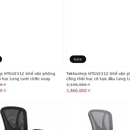
Sale
op HTGV2312 Ghế văn phòng
Tekkashop HTGV2312 Ghế văn 
i học lưng lưới chân xoay
công thái học có tựa đầu lưng l
Regular
0 ₫
3,100,000 ₫
0 ₫
price
Sale
1,860,000 ₫
price