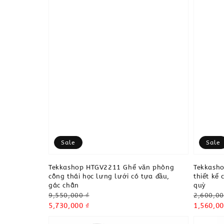
Sale
Sale
Tekkashop HTGV2211 Ghế văn phòng
Tekkash
công thái học lưng lưới có tựa đầu,
thiết kế
gác chân
quỳ
Regular
Regular
9,550,000 ₫
2,600,00
price
Sale
5,730,000 ₫
price
Sale
1,560,00
price
price