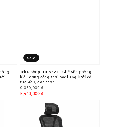
Sale
phòng
Tekkashop HTGV2211 Ghế văn phòng
ưới
kiểu dáng công thái học lưng lưới có
tựa đầu, gác chân
Regular
9,070,000 ₫
price
Sale
5,440,000 ₫
price